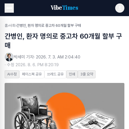
Vibe
Times
홈
›
사회
›
간병인, 환자 명의로 중고차 60개월 할부 구매
간병인, 환자 명의로 중고차 60개월 할부 구
매
박세미 기자
·
2026. 7. 3. AM 2:04:40
· 수정
2026. 8. 6. PM 8:20:19
AI수정
페이스북 공유
쓰레드 공유
인쇄
3줄 요약