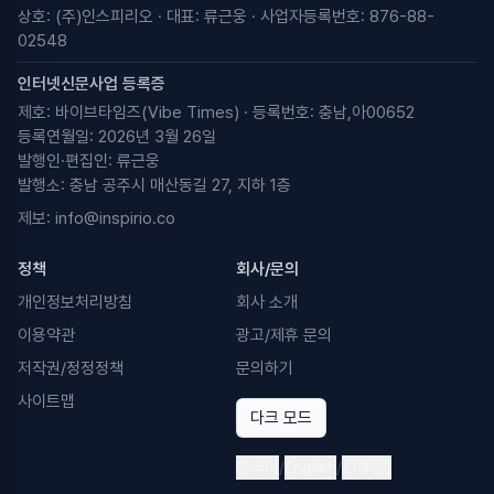
상호: (주)인스피리오 · 대표: 류근웅 · 사업자등록번호: 876-88-
02548
인터넷신문사업 등록증
제호: 바이브타임즈(Vibe Times) · 등록번호: 충남,아00652
등록연월일: 2026년 3월 26일
발행인·편집인: 류근웅
발행소: 충남 공주시 매산동길 27, 지하 1층
제보:
info@inspirio.co
정책
회사/문의
개인정보처리방침
회사 소개
이용약관
광고/제휴 문의
저작권/정정정책
문의하기
사이트맵
다크 모드
한국어
/
English
/
日本語