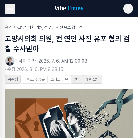
Vibe
Times
홈
›
사회
›
고양시의회 의원, 전 연인 사진 유포 혐의 검찰 수사받아
고양시의회 의원, 전 연인 사진 유포 혐의 검
찰 수사받아
박세미 기자
·
2026. 7. 6. AM 12:00:08
· 수정
2026. 8. 6. PM 8:38:15
AI수정
페이스북 공유
쓰레드 공유
인쇄
3줄 요약