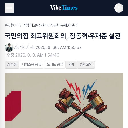
Vibe
Times
홈
›
정치
›
국민의힘 최고위원회의, 장동혁·우재준 설전
국민의힘 최고위원회의, 장동혁·우재준 설전
김근호 기자
·
2026. 6. 30. AM 1:55:57
· 수정
2026. 8. 8. AM 1:54:49
AI수정
페이스북 공유
쓰레드 공유
인쇄
3줄 요약