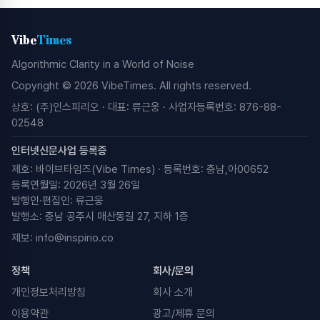
Vibe
Times
Algorithmic Clarity in a World of Noise
Copyright © 2026 VibeTimes. All rights reserved.
상호: (주)인스피리오 · 대표: 류근웅 · 사업자등록번호: 876-88-
02548
인터넷신문사업 등록증
제호: 바이브타임즈(Vibe Times) · 등록번호: 충남,아00652
등록연월일: 2026년 3월 26일
발행인·편집인: 류근웅
발행소: 충남 공주시 매산동길 27, 지하 1층
제보:
info@inspirio.co
정책
회사/문의
개인정보처리방침
회사 소개
이용약관
광고/제휴 문의