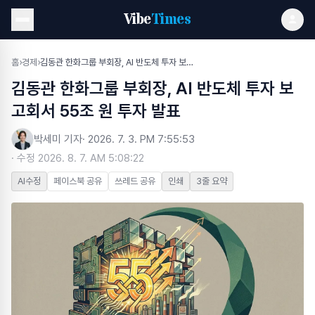
Vibe
Times
홈
›
경제
›
김동관 한화그룹 부회장, AI 반도체 투자 보고회서 55조 원 투자 발표
김동관 한화그룹 부회장, AI 반도체 투자 보
고회서 55조 원 투자 발표
박세미 기자
·
2026. 7. 3. PM 7:55:53
· 수정
2026. 8. 7. AM 5:08:22
AI수정
페이스북 공유
쓰레드 공유
인쇄
3줄 요약