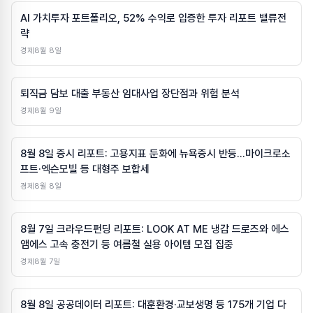
AI 가치투자 포트폴리오, 52% 수익로 입증한 투자 리포트 밸류전
략
경제
8월 8일
퇴직금 담보 대출 부동산 임대사업 장단점과 위험 분석
경제
8월 9일
8월 8일 증시 리포트: 고용지표 둔화에 뉴욕증시 반등…마이크로소
프트·엑슨모빌 등 대형주 보합세
경제
8월 8일
8월 7일 크라우드펀딩 리포트: LOOK AT ME 냉감 드로즈와 에스
앰에스 고속 충전기 등 여름철 실용 아이템 모집 집중
경제
8월 7일
8월 8일 공공데이터 리포트: 대훈환경·교보생명 등 175개 기업 다