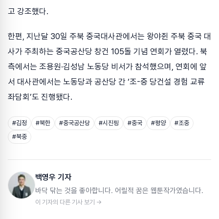
고 강조했다.
한편, 지난달 30일 주북 중국대사관에서는 왕야쥔 주북 중국 대
사가 주최하는 중국공산당 창건 105돌 기념 연회가 열렸다. 북
측에서는 조용원·김성남 노동당 비서가 참석했으며, 연회에 앞
서 대사관에서는 노동당과 공산당 간 ‘조-중 당건설 경험 교류
좌담회’도 진행됐다.
#
김정
#
북한
#
중국공산당
#
시진핑
#
중국
#
평양
#
조중
#
북중
백영우 기자
바닥 닦는 것을 좋아합니다. 어릴적 꿈은 웹툰작가였습니다.
이 기자의 다른 기사 보기 →