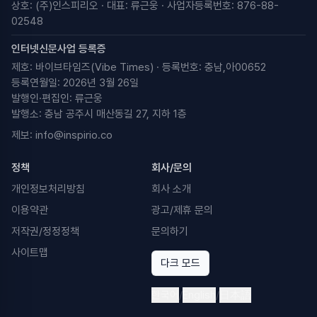
상호: (주)인스피리오 · 대표: 류근웅 · 사업자등록번호: 876-88-
02548
인터넷신문사업 등록증
제호: 바이브타임즈(Vibe Times) · 등록번호: 충남,아00652
등록연월일: 2026년 3월 26일
발행인·편집인: 류근웅
발행소: 충남 공주시 매산동길 27, 지하 1층
제보:
info@inspirio.co
정책
회사/문의
개인정보처리방침
회사 소개
이용약관
광고/제휴 문의
저작권/정정정책
문의하기
사이트맵
다크 모드
한국어
/
English
/
日本語