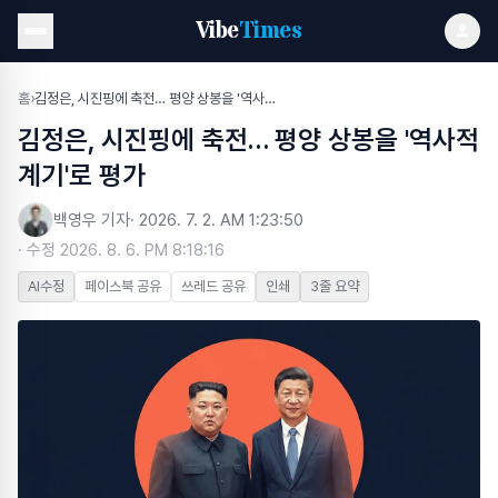
Vibe
Times
홈
›
김정은, 시진핑에 축전… 평양 상봉을 '역사적 계기'로 평가
김정은, 시진핑에 축전… 평양 상봉을 '역사적
계기'로 평가
백영우 기자
·
2026. 7. 2. AM 1:23:50
· 수정
2026. 8. 6. PM 8:18:16
AI수정
페이스북 공유
쓰레드 공유
인쇄
3줄 요약