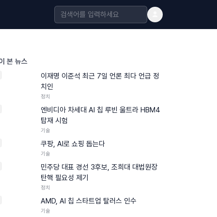
이 본 뉴스
이재명 이준석 최근 7일 언론 최다 언급 정
치인
정치
엔비디아 차세대 AI 칩 루빈 울트라 HBM4
탑재 시험
기술
쿠팡, AI로 쇼핑 돕는다
기술
민주당 대표 경선 3후보, 조희대 대법원장
탄핵 필요성 제기
정치
AMD, AI 칩 스타트업 탈러스 인수
기술