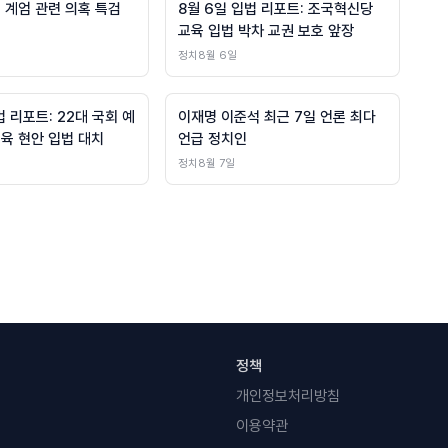
 계엄 관련 의혹 특검
8월 6일 입법 리포트: 조국혁신당
교육 입법 박차 교권 보호 앞장
정치
8월 6일
법 리포트: 22대 국회 예
이재명 이준석 최근 7일 언론 최다
교육 현안 입법 대치
언급 정치인
정치
8월 7일
정책
개인정보처리방침
이용약관