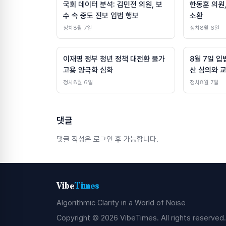
국회 데이터 분석: 김민전 의원, 보
한동훈 의원,
수 속 중도 진보 입법 행보
소환
정치
8월 7일
정치
8월 6일
이재명 정부 청년 정책 대전환 물가
8월 7일 입
고용 양극화 심화
산 심의와 
정치
8월 6일
정치
8월 7일
댓글
댓글 작성은 로그인 후 가능합니다.
Vibe
Times
Algorithmic Clarity in a World of Noise
Copyright © 2026 VibeTimes. All rights reserved.