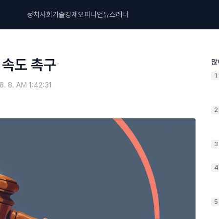
정치
사회
기술
경제
오피니언
뉴스레터
 속도 촉구
많
1
8. 8. AM 1:42:31
2
3
4
5