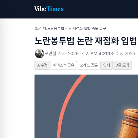
Vibe
Times
홈
›
정치
›
노란봉투법 논란 재점화 입법 속도 촉구
노란봉투법 논란 재점화 입법
모민철 기자
·
2026. 7. 2. AM 4:21:13
· 수정
2026. 
AI수정
페이스북 공유
쓰레드 공유
인쇄
3줄 요약