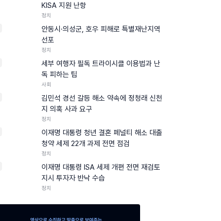
KISA 지원 난항
정치
안동시·의성군, 호우 피해로 특별재난지역
선포
정치
세부 여행자 필독 트라이시클 이용법과 난
독 피하는 팁
사회
김민석 경선 갈등 해소 약속에 정청래 신천
지 의혹 사과 요구
정치
이재명 대통령 청년 결혼 페널티 해소 대출
청약 세제 22개 과제 전면 점검
정치
0
이재명 대통령 ISA 세제 개편 전면 재검토
지시 투자자 반낙 수습
정치