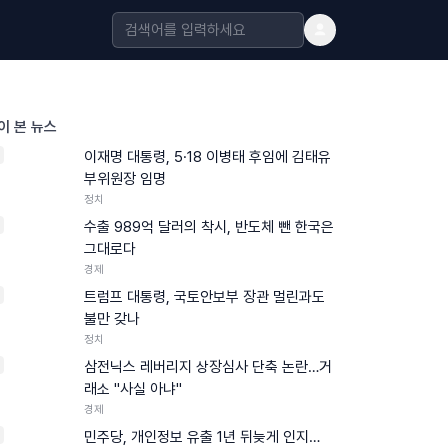
이 본 뉴스
이재명 대통령, 5·18 이병태 후임에 김태유
부위원장 임명
정치
수출 989억 달러의 착시, 반도체 뺀 한국은
그대로다
경제
트럼프 대통령, 국토안보부 장관 멀린과도
불만 갖나
정치
삼전닉스 레버리지 상장심사 단축 논란…거
래소 "사실 아냐"
경제
민주당, 개인정보 유출 1년 뒤늦게 인지…