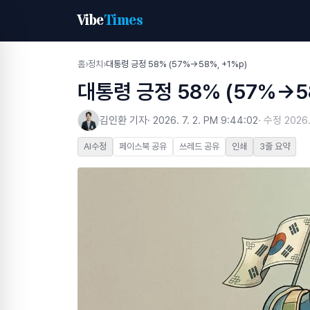
Vibe
Times
홈
›
정치
›
대통령 긍정 58% (57%→58%, +1%p)
대통령 긍정 58% (57%→58
김인환 기자
·
2026. 7. 2. PM 9:44:02
· 수정
2026.
AI수정
페이스북 공유
쓰레드 공유
인쇄
3줄 요약