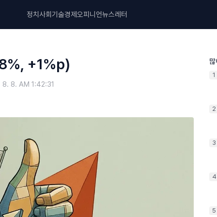
정치
사회
기술
경제
오피니언
뉴스레터
%, +1%p)
많
1
 8. 8. AM 1:42:31
2
3
4
5