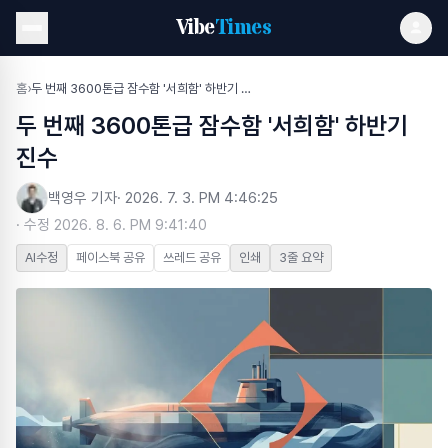
Vibe
Times
홈
›
두 번째 3600톤급 잠수함 '서희함' 하반기 진수
두 번째 3600톤급 잠수함 '서희함' 하반기
진수
백영우 기자
·
2026. 7. 3. PM 4:46:25
· 수정
2026. 8. 6. PM 9:41:40
AI수정
페이스북 공유
쓰레드 공유
인쇄
3줄 요약