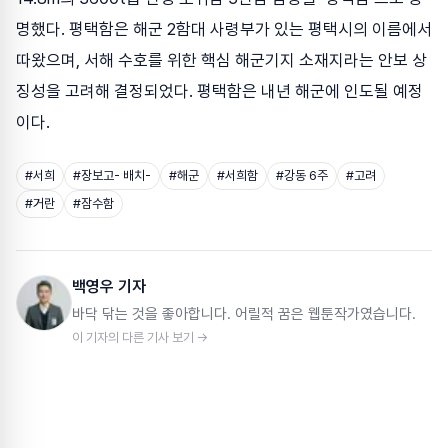
명했다. 평택함은 해군 2함대 사령부가 있는 평택시의 이름에서
따왔으며, 서해 수호를 위한 핵심 해군기지 소재지라는 안보 상
징성을 고려해 결정되었다. 평택함은 내년 해군에 인도될 예정
이다.
#
서희
#
장보고- 배치-
#
해군
#
서희함
#
강동 6주
#
고려
#
거란
#
잠수함
백영우 기자
바닥 닦는 것을 좋아합니다. 어릴적 꿈은 웹툰작가였습니다.
이 기자의 다른 기사 보기 →