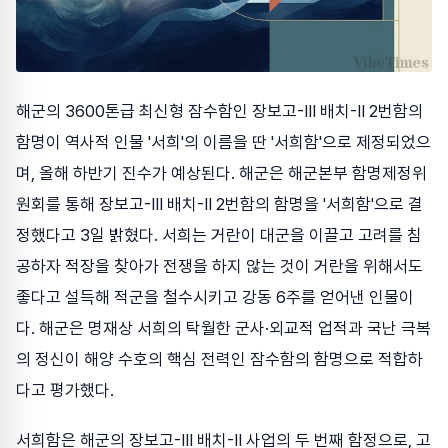
해군의 3600톤급 최신형 잠수함인 장보고-Ⅲ 배치-Ⅱ 2번함의
함명이 역사적 인물 '서희'의 이름을 딴 '서희함'으로 제정되었으
며, 올해 하반기 진수가 예상된다. 해군은 해군본부 함명제정위
원회를 통해 장보고-Ⅲ 배치-Ⅱ 2번함의 함명을 '서희함'으로 결
정했다고 3일 밝혔다. 서희는 거란이 대군을 이끌고 고려를 침
공하자 적장을 찾아가 전쟁을 하지 않는 것이 거란을 위해서도
좋다고 설득해 적군을 철수시키고 강동 6주를 얻어낸 인물이
다. 해군은 명재상 서희의 탁월한 군사·외교적 업적과 국난 극복
의 정신이 해양 수호의 핵심 전력인 잠수함의 함명으로 적합하
다고 평가했다.
서희함은 해군의 장보고-Ⅲ 배치-Ⅱ 사업의 두 번째 함정으로, 고