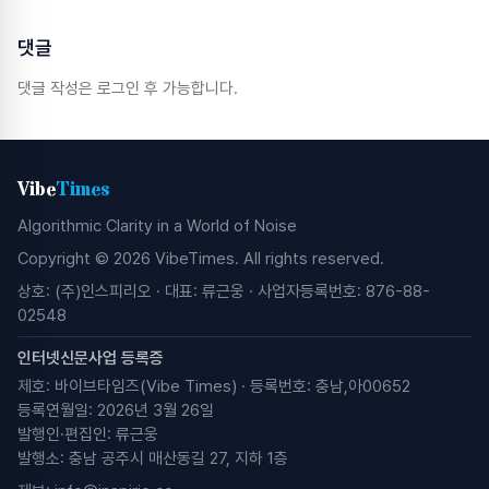
댓글
댓글 작성은 로그인 후 가능합니다.
Vibe
Times
Algorithmic Clarity in a World of Noise
Copyright © 2026 VibeTimes. All rights reserved.
상호: (주)인스피리오 · 대표: 류근웅 · 사업자등록번호: 876-88-
02548
인터넷신문사업 등록증
제호: 바이브타임즈(Vibe Times) · 등록번호: 충남,아00652
등록연월일: 2026년 3월 26일
발행인·편집인: 류근웅
발행소: 충남 공주시 매산동길 27, 지하 1층