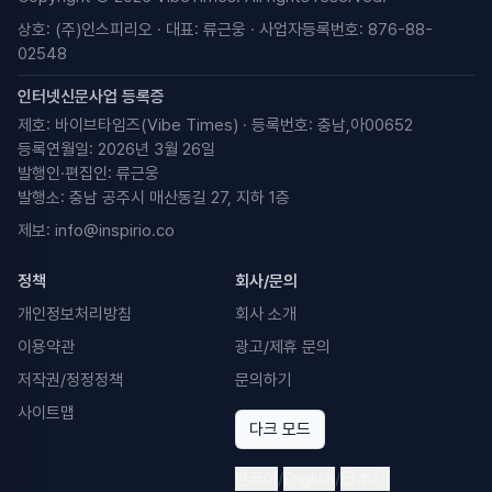
상호: (주)인스피리오 · 대표: 류근웅 · 사업자등록번호: 876-88-
02548
인터넷신문사업 등록증
제호: 바이브타임즈(Vibe Times) · 등록번호: 충남,아00652
등록연월일: 2026년 3월 26일
발행인·편집인: 류근웅
발행소: 충남 공주시 매산동길 27, 지하 1층
제보:
info@inspirio.co
정책
회사/문의
개인정보처리방침
회사 소개
이용약관
광고/제휴 문의
저작권/정정정책
문의하기
사이트맵
다크 모드
한국어
/
English
/
日本語