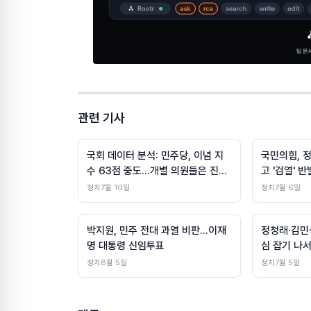
관련 기사
국회 데이터 분석: 민주당, 이념 지
국민의힘, 
수 63점 중도…개별 의원들은 진보·
고 '검열' 반
보소 양극화
정치
7월 10일
정치
7월 6일
박지원, 민주 전대 과열 비판…이재
정청래·김민석
명 대통령 신임투표
심 잡기 나
정치
8월 5일
정치
7월 5일