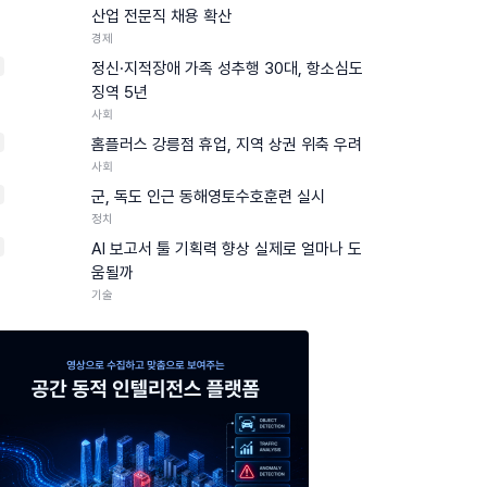
산업 전문직 채용 확산
경제
정신·지적장애 가족 성추행 30대, 항소심도
징역 5년
사회
홈플러스 강릉점 휴업, 지역 상권 위축 우려
사회
군, 독도 인근 동해영토수호훈련 실시
정치
0
AI 보고서 툴 기획력 향상 실제로 얼마나 도
움될까
기술