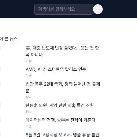
이 본 뉴스
美, 대중 반도체 빗장 풀었다… 웃는 건 한
국 아니다
기술
AMD, AI 칩 스타트업 탈러스 인수
기술
법안 폭주 22대 국회, 정작 늘어난 건 규제
뿐
정치
한동훈 의원, 계엄 관련 의혹 특검 소환
정치
데이터센터 전쟁, 승부는 전력이 가른다
기술
8월 6일 고용시장 보고서: 명품 유통·첨단