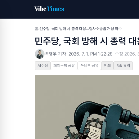
Vibe
Times
홈
›
민주당, 국회 방해 시 총력 대응…형사소송법 개정 착수
민주당, 국회 방해 시 총력 
백영우 기자
·
2026. 7. 1. PM 1:22:28
· 수정
2026. 
AI수정
페이스북 공유
쓰레드 공유
인쇄
3줄 요약