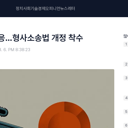
정치
사회
기술
경제
오피니언
뉴스레터
대응…형사소송법 개정 착수
많
1
8. 6. PM 8:38:23
2
3
4
5
6