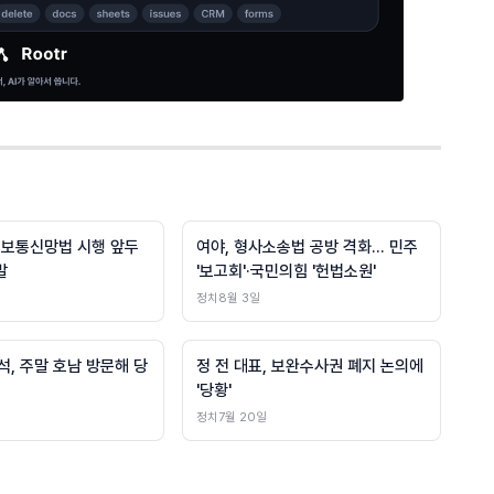
정보통신망법 시행 앞두
여야, 형사소송법 공방 격화… 민주
발
'보고회'·국민의힘 '헌법소원'
정치
8월 3일
, 주말 호남 방문해 당
정 전 대표, 보완수사권 폐지 논의에
서
'당황'
정치
7월 20일