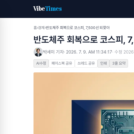
Vibe
Times
홈
›
경제
›
반도체주 회복으로 코스피, 7,500선 되찾아
반도체주 회복으로 코스피, 7
박세미 기자
·
2026. 7. 9. AM 11:34:17
· 수정
2026.
AI수정
페이스북 공유
쓰레드 공유
인쇄
3줄 요약