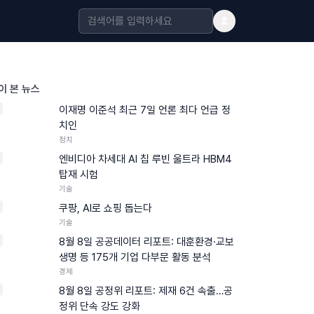
이 본 뉴스
이재명 이준석 최근 7일 언론 최다 언급 정
치인
정치
엔비디아 차세대 AI 칩 루빈 울트라 HBM4
탑재 시험
기술
쿠팡, AI로 쇼핑 돕는다
기술
8월 8일 공공데이터 리포트: 대훈환경·교보
생명 등 175개 기업 다부문 활동 분석
경제
8월 8일 공정위 리포트: 제재 6건 속출…공
정위 단속 강도 강화