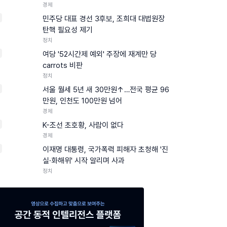
경제
민주당 대표 경선 3후보, 조희대 대법원장
탄핵 필요성 제기
정치
여당 '52시간제 예외' 주장에 재계만 당
carrots 비판
정치
서울 월세 5년 새 30만원↑…전국 평균 96
만원, 인천도 100만원 넘어
경제
K-조선 초호황, 사람이 없다
경제
0
이재명 대통령, 국가폭력 피해자 초청해 '진
실·화해위' 시작 알리며 사과
정치