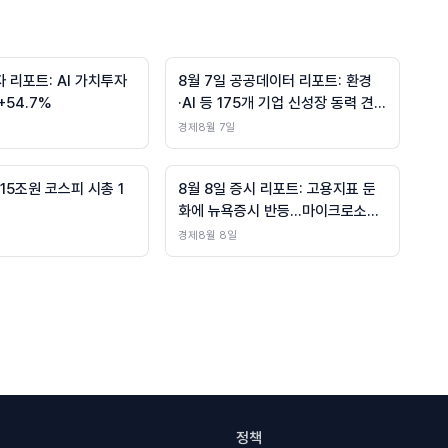
자 리포트: AI 가치투자
8월 7일 공공데이터 리포트: 환경
54.7%
·AI 등 175개 기업 신성장 동력 견
인
경제
8월 7일
15조원 코스피 시총 1
8월 8일 증시 리포트: 고용지표 둔
화에 뉴욕증시 반등…마이크로소프
트·엑슨모빌 등 대형주 보합세
경제
8월 8일
정책