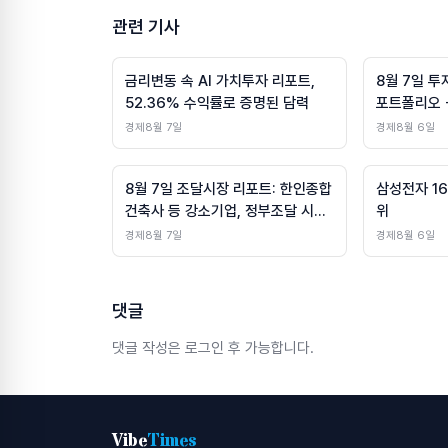
관련 기사
금리변동 속 AI 가치투자 리포트,
8월 7일 투
52.36% 수익률로 증명된 담력
포트폴리오 +
경제
8월 7일
경제
8월 6일
8월 7일 조달시장 리포트: 한인종합
삼성전자 16
건축사 등 강소기업, 정부조달 시장
위
산업 다변화
경제
8월 7일
경제
8월 6일
댓글
댓글 작성은 로그인 후 가능합니다.
Vibe
Times