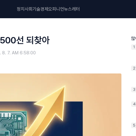
정치
사회
기술
경제
오피니언
뉴스레터
,500선 되찾아
많
1
 8. 7. AM 6:58:00
2
3
4
5