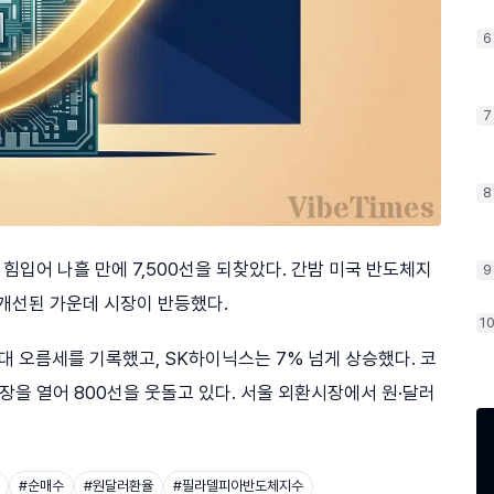
6
7
8
입어 나흘 만에 7,500선을 되찾았다. 간밤 미국 반도체지
9
 개선된 가운데 시장이 반등했다.
1
 오름세를 기록했고, SK하이닉스는 7% 넘게 상승했다. 코
에 장을 열어 800선을 웃돌고 있다. 서울 외환시장에서 원·달러
#
순매수
#
원달러환율
#
필라델피아반도체지수