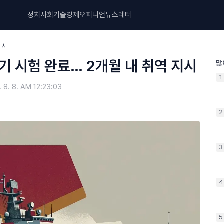
정치
사회
기술
경제
오피니언
뉴스레터
지시
무기 시험 완료… 2개월 내 취역 지시
많
1
 8. 8. AM 12:23:03
2
3
4
5