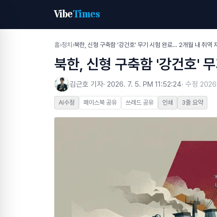
Vibe
Times
홈
›
정치
›
북한, 신형 구축함 '강건호' 무기 시험 완료… 2개월 내 취역 
북한, 신형 구축함 '강건호' 
김근호 기자
·
2026. 7. 5. PM 11:52:24
· 수정
2026.
AI수정
페이스북 공유
쓰레드 공유
인쇄
3줄 요약