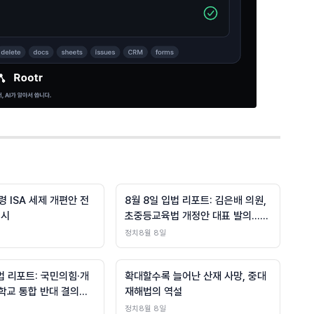
 ISA 세제 개편안 전
8월 8일 입법 리포트: 김은배 의원,
지시
초중등교육법 개정안 대표 발의…교
육부 예산 깐깐히 검토
정치
8월 8일
법 리포트: 국민의힘·개
확대할수록 늘어난 산재 사망, 중대
학교 통합 반대 결의안
재해법의 역설
국혁신당 사립학교법 개
정치
8월 8일