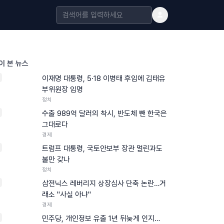
이 본 뉴스
이재명 대통령, 5·18 이병태 후임에 김태유
부위원장 임명
정치
수출 989억 달러의 착시, 반도체 뺀 한국은
그대로다
경제
트럼프 대통령, 국토안보부 장관 멀린과도
불만 갖나
정치
삼전닉스 레버리지 상장심사 단축 논란…거
래소 "사실 아냐"
경제
민주당, 개인정보 유출 1년 뒤늦게 인지…