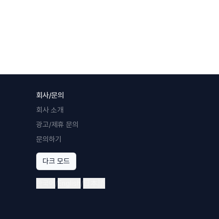
회사/문의
회사 소개
광고/제휴 문의
문의하기
다크 모드
한국어
/
English
/
日本語