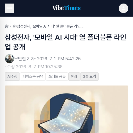
Vibe
Times
홈
›
기술
›
삼성전자, '모바일 AI 시대' 열 폴더블폰 라인업 공개
삼성전자, '모바일 AI 시대' 열 폴더블폰 라인
업 공개
모민철 기자
·
2026. 7. 1. PM 5:42:25
· 수정
2026. 8. 7. PM 10:25:38
AI수정
페이스북 공유
쓰레드 공유
인쇄
3줄 요약