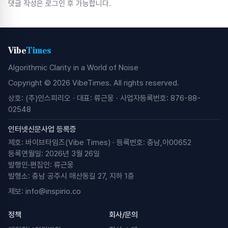
댓글 작성은 로그인 후 가능합니다.
Vibe
Times
Algorithmic Clarity in a World of Noise
Copyright © 2026 VibeTimes. All rights reserved.
상호: (주)인스피리오 · 대표: 류근웅 · 사업자등록번호: 876-88-
02548
인터넷신문사업 등록증
제호: 바이브타임즈(Vibe Times) · 등록번호: 충남,아00652
등록연월일: 2026년 3월 26일
발행인·편집인: 류근웅
발행소: 충남 공주시 매산동길 27, 지하 1층
제보:
info@inspirio.co
정책
회사/문의