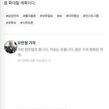
을 확대할 계획이다.
#
삼성전자
#
폴더블폰
#
모바일AI
#
AI
#
티저영상
#
인스타그램
#
유튜브
#
스마트폰
모민철 기자
가끔 멈칫멈칫 합니다. 이유는 모릅니다. 꿈은 크게 행동은 작
게.
이 기자의 다른 기사 보기 →