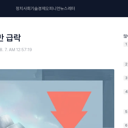
정치
사회
기술
경제
오피니언
뉴스레터
반 급락
많
1
8. 7. AM 12:57:19
2
3
4
5
6