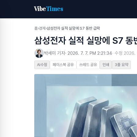
Vibe
Times
홈
›
경제
›
삼성전자 실적 실망에 S7 동반 급락
삼성전자 실적 실망에 S7 동
박세미 기자
·
2026. 7. 7. PM 2:21:34
· 수정
2026. 
AI수정
페이스북 공유
쓰레드 공유
인쇄
3줄 요약