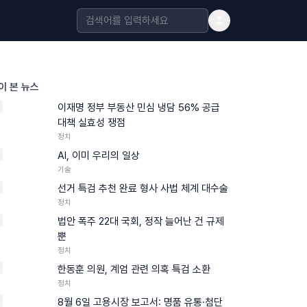
이 본 뉴스
이재명 정부 부동산 민심 냉담 56% 공급
대책 실효성 쟁점
정치
AI, 이미 우리의 일상
기술
선거 특검 추천 완료 형사 사법 체계 대수술
정치
법안 폭주 22대 국회, 정작 늘어난 건 규제
뿐
정치
한동훈 의원, 계엄 관련 의혹 특검 소환
정치
8월 6일 고용시장 보고서: 명품 유통·첨단