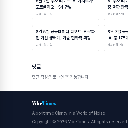
8월 7일 투자 리포트: AI 가치투자
AI 투자 리
포트폴리오 +54.7%
장 활황 만
경제
8월 6일
경제
8월 5일
8월 5일 공공데이터 리포트: 전문화
8월 7일 공
된 기업 생태계, 기술 집약적 확장
·AI 등 17
가속
인
경제
8월 5일
경제
8월 7일
댓글
댓글 작성은 로그인 후 가능합니다.
Vibe
Times
Algorithmic Clarity in a World of Noise
Copyright © 2026 VibeTimes. All rights reserved.