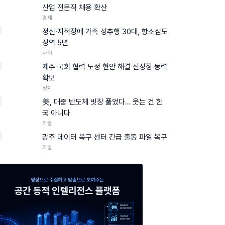
산업 전문직 채용 확산
경제
정신·지적장애 가족 성추행 30대, 항소심도
징역 5년
사회
제주 국회 협력 도정 현안 해결 신성장 동력
확보
정치
美, 대중 반도체 빗장 풀었다… 웃는 건 한
국 아니다
기술
0
광주 데이터 복구 센터 긴급 출동 파일 복구
기술