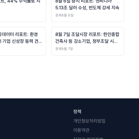
포트, 44% 수익률로 시
8월 6일 증시 리포트: 엔비디아
끽
5.13조 달러 수성, 반도체 강세 지속
경제
8월 6일
공데이터 리포트: 환경
8월 7일 조달시장 리포트: 한인종합
5개 기업 신성장 동력 견
건축사 등 강소기업, 정부조달 시장
산업 다변화
경제
8월 7일
정책
개인정보처리방침
이용약관