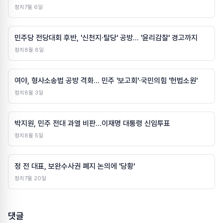
정치
7월 6일
민주당 전당대회 후반, '신천지·탈당' 공방… '윤리감찰' 경고까지
정치
8월 8일
여야, 형사소송법 공방 격화… 민주 '보고회'·국민의힘 '헌법소원'
정치
8월 3일
박지원, 민주 전대 과열 비판…이재명 대통령 신임투표
정치
8월 5일
정 전 대표, 보완수사권 폐지 논의에 '당황'
정치
7월 20일
댓글