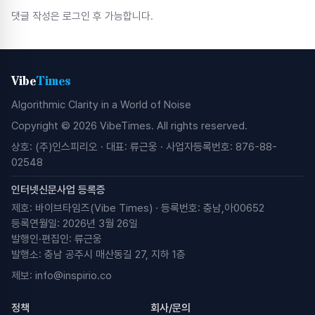
댓글 작성은 로그인 후 가능합니다.
Vibe
Times
Algorithmic Clarity in a World of Noise
Copyright © 2026 VibeTimes. All rights reserved.
상호: (주)인스피리오 · 대표: 류근웅 · 사업자등록번호: 876-88-
02548
인터넷신문사업 등록증
제호: 바이브타임즈(Vibe Times) · 등록번호: 충남,아00652
등록연월일: 2026년 3월 26일
발행인·편집인: 류근웅
발행소: 충남 공주시 매산동길 27, 지하 1층
제보:
info@inspirio.co
정책
회사/문의