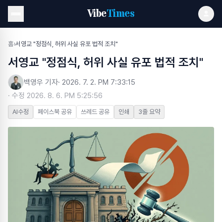
Vibe
Times
홈
›
서영교 "정점식, 허위 사실 유포 법적 조치"
서영교 "정점식, 허위 사실 유포 법적 조치"
백영우 기자
·
2026. 7. 2. PM 7:33:15
· 수정
2026. 8. 6. PM 5:25:56
AI수정
페이스북 공유
쓰레드 공유
인쇄
3줄 요약