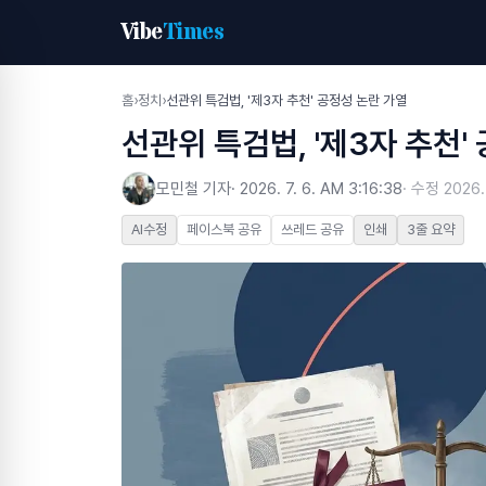
Vibe
Times
홈
›
정치
›
선관위 특검법, '제3자 추천' 공정성 논란 가열
선관위 특검법, '제3자 추천'
모민철 기자
·
2026. 7. 6. AM 3:16:38
· 수정
2026.
AI수정
페이스북 공유
쓰레드 공유
인쇄
3줄 요약