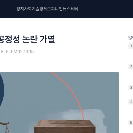
정치
사회
기술
경제
오피니언
뉴스레터
 공정성 논란 가열
많
1
 8. 6. PM 12:13:15
2
3
4
5