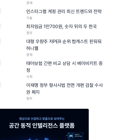
경제
인스타그램 계정 관리 최신 트렌드와 전략
기술
최저임금 1만700원, 숫자 뒤의 두 한국
정치
대형 우량주 저PER 순위 컴캐스트 핀둬둬
허니웰
경제
태아보험 간편 비교 상담 시 베이비키트 증
정
사회
0
이재명 정부 형사사법 전면 개편 검찰 수사
권 폐지
정치