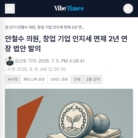
Vibe
Times
홈
›
정치
›
안철수 의원, 창업 기업 인지세 면제 2년 연장 법안 발의
안철수 의원, 창업 기업 인지세 면제 2년 연
장 법안 발의
김근호 기자
·
2026. 7. 5. PM 4:28:41
· 수정
2026. 8. 8. AM 12:30:36
AI수정
페이스북 공유
쓰레드 공유
인쇄
3줄 요약