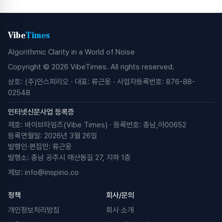
Vibe
Times
Algorithmic Clarity in a World of Noise
Copyright © 2026 VibeTimes. All rights reserved.
상호: (주)인스피리오 · 대표: 류근웅 · 사업자등록번호: 876-88-
02548
인터넷신문사업 등록증
제호: 바이브타임즈(Vibe Times) · 등록번호: 충남,아00652
등록연월일: 2026년 3월 26일
발행인·편집인: 류근웅
발행소: 충남 공주시 매산동길 27, 지하 1층
제보:
info@inspirio.co
정책
회사/문의
개인정보처리방침
회사 소개