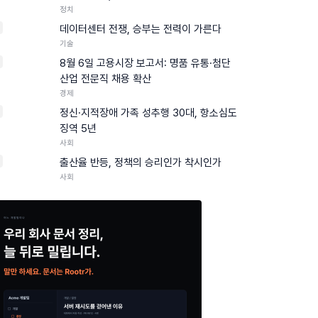
정치
데이터센터 전쟁, 승부는 전력이 가른다
기술
8월 6일 고용시장 보고서: 명품 유통·첨단
산업 전문직 채용 확산
경제
정신·지적장애 가족 성추행 30대, 항소심도
징역 5년
사회
0
출산율 반등, 정책의 승리인가 착시인가
사회