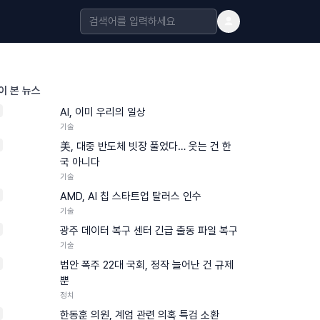
이 본 뉴스
AI, 이미 우리의 일상
기술
美, 대중 반도체 빗장 풀었다… 웃는 건 한
국 아니다
기술
AMD, AI 칩 스타트업 탈러스 인수
기술
광주 데이터 복구 센터 긴급 출동 파일 복구
기술
법안 폭주 22대 국회, 정작 늘어난 건 규제
뿐
정치
한동훈 의원, 계엄 관련 의혹 특검 소환