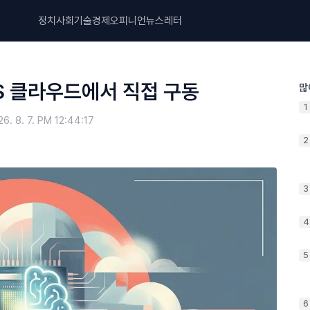
정치
사회
기술
경제
오피니언
뉴스레터
MS 클라우드에서 직접 구동
많
1
26. 8. 7. PM 12:44:17
2
3
4
5
6