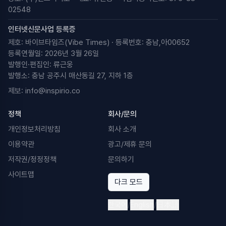
02548
인터넷신문사업 등록증
제호: 바이브타임즈(Vibe Times) · 등록번호: 충남,아00652
등록연월일: 2026년 3월 26일
발행인·편집인: 류근웅
발행소: 충남 공주시 매산동길 27, 지하 1층
제보:
info@inspirio.co
정책
회사/문의
개인정보처리방침
회사 소개
이용약관
광고/제휴 문의
저작권/정정정책
문의하기
사이트맵
다크 모드
한국어
/
English
/
日本語