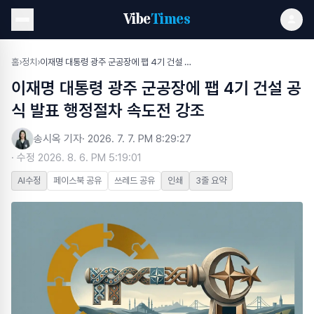
Vibe
Times
홈
›
정치
›
이재명 대통령 광주 군공장에 팹 4기 건설 공식 발표 행정절차 속도전 강조
이재명 대통령 광주 군공장에 팹 4기 건설 공
식 발표 행정절차 속도전 강조
송시옥 기자
·
2026. 7. 7. PM 8:29:27
· 수정
2026. 8. 6. PM 5:19:01
AI수정
페이스북 공유
쓰레드 공유
인쇄
3줄 요약