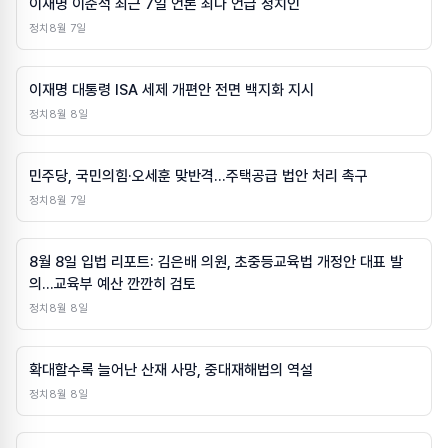
이재명 이준석 최근 7일 언론 최다 언급 정치인
정치
8월 7일
이재명 대통령 ISA 세제 개편안 전면 백지화 지시
정치
8월 8일
민주당, 국민의힘·오세훈 맞반격…주택공급 법안 처리 촉구
정치
8월 7일
8월 8일 입법 리포트: 김은배 의원, 초중등교육법 개정안 대표 발
의…교육부 예산 깐깐히 검토
정치
8월 8일
확대할수록 늘어난 산재 사망, 중대재해법의 역설
정치
8월 8일