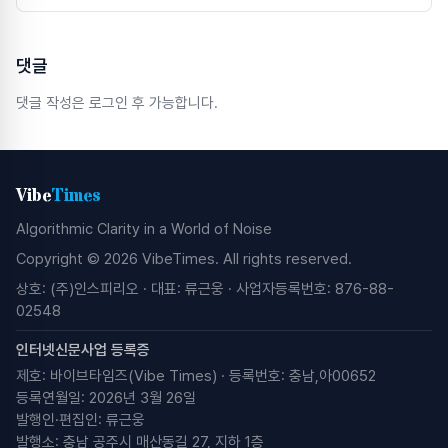
댓글
댓글 작성은 로그인 후 가능합니다.
Vibe
Times
Algorithmic Clarity in a World of Noise
Copyright © 2026 VibeTimes. All rights reserved.
상호: (주)인스피리오 · 대표: 류근웅 · 사업자등록번호: 876-88-
02548
인터넷신문사업 등록증
제호: 바이브타임즈(Vibe Times) · 등록번호: 충남,아00652
등록연월일: 2026년 3월 26일
발행인·편집인: 류근웅
발행소: 충남 공주시 매산동길 27, 지하 1층