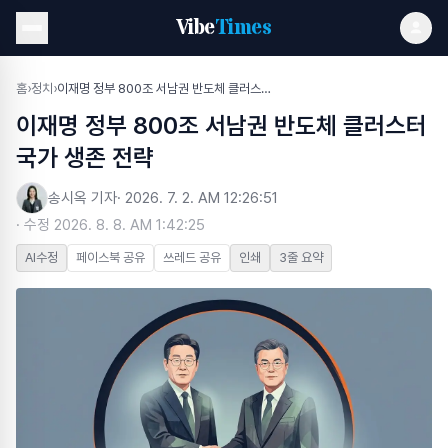
Vibe
Times
홈
›
정치
›
이재명 정부 800조 서남권 반도체 클러스터 국가 생존 전략
이재명 정부 800조 서남권 반도체 클러스터
국가 생존 전략
송시옥 기자
·
2026. 7. 2. AM 12:26:51
· 수정
2026. 8. 8. AM 1:42:25
AI수정
페이스북 공유
쓰레드 공유
인쇄
3줄 요약