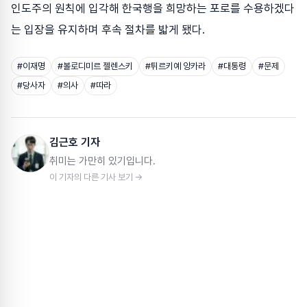
인도주의 원칙에 입각해 한국행을 희망하는 포로를 수용하겠다
는 입장을 유지하며 후속 절차를 밟게 됐다.
#
이재명
#
볼로디미르 젤렌스키
#
튀르키예 앙카라
#
대통령
#
문제
#
당사자
#
의사
#
따라
김근호 기자
취미는 가만히 있기입니다.
이 기자의 다른 기사 보기 →