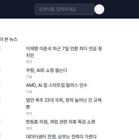
이 본 뉴스
이재명 이준석 최근 7일 언론 최다 언급 정
치인
정치
쿠팡, AI로 쇼핑 돕는다
기술
AMD, AI 칩 스타트업 탈러스 인수
기술
법안 폭주 22대 국회, 정작 늘어난 건 규제
뿐
정치
한동훈 의원, 계엄 관련 의혹 특검 소환
정치
데이터센터 전쟁, 승부는 전력이 가른다