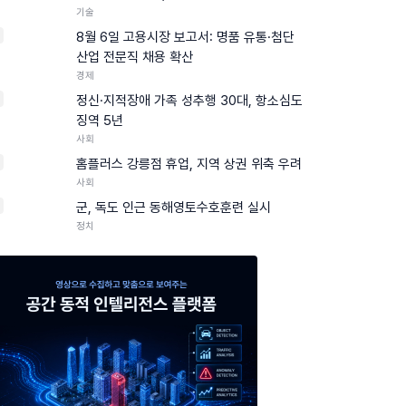
기술
8월 6일 고용시장 보고서: 명품 유통·첨단
산업 전문직 채용 확산
경제
정신·지적장애 가족 성추행 30대, 항소심도
징역 5년
사회
홈플러스 강릉점 휴업, 지역 상권 위축 우려
사회
0
군, 독도 인근 동해영토수호훈련 실시
정치