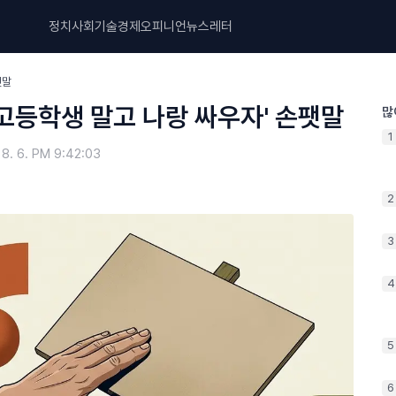
정치
사회
기술
경제
오피니언
뉴스레터
팻말
'고등학생 말고 나랑 싸우자' 손팻말
많
1
 8. 6. PM 9:42:03
2
3
4
5
6