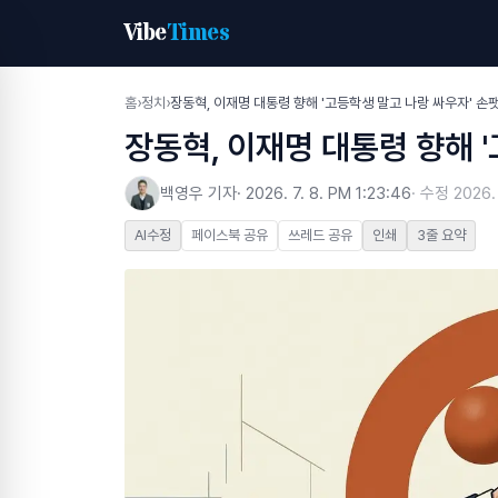
Vibe
Times
홈
›
정치
›
장동혁, 이재명 대통령 향해 '고등학생 말고 나랑 싸우자' 손
장동혁, 이재명 대통령 향해 
백영우 기자
·
2026. 7. 8. PM 1:23:46
· 수정
2026.
AI수정
페이스북 공유
쓰레드 공유
인쇄
3줄 요약