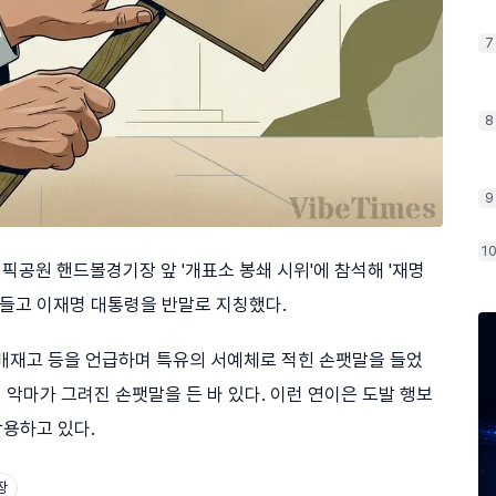
7
8
9
1
픽공원 핸드볼경기장 앞 '개표소 봉쇄 시위'에 참석해 '재명
 들고 이재명 대통령을 반말로 지칭했다.
 배재고 등을 언급하며 특유의 서예체로 적힌 손팻말을 들었
린 악마가 그려진 손팻말을 든 바 있다. 이런 연이은 도발 행보
용하고 있다.
장