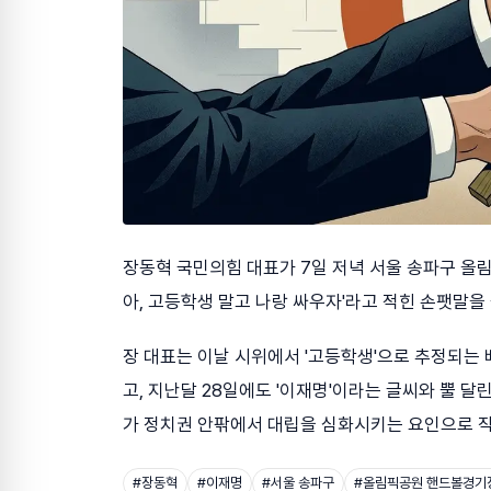
장동혁 국민의힘 대표가 7일 저녁 서울 송파구 올림
아, 고등학생 말고 나랑 싸우자'라고 적힌 손팻말을
장 대표는 이날 시위에서 '고등학생'으로 추정되는
고, 지난달 28일에도 '이재명'이라는 글씨와 뿔 달
가 정치권 안팎에서 대립을 심화시키는 요인으로 작
#
장동혁
#
이재명
#
서울 송파구
#
올림픽공원 핸드볼경기