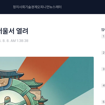
정치
사회
기술
경제
오피니언
뉴스레터
서울서 열려
많
1
. 8. 8. AM 1:38:38
2
3
4
5