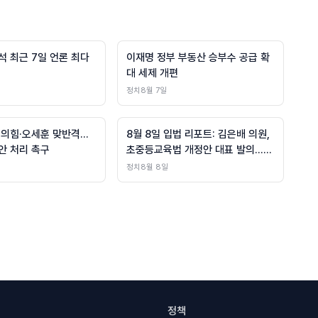
석 최근 7일 언론 최다
이재명 정부 부동산 승부수 공급 확
대 세제 개편
정치
8월 7일
민의힘·오세훈 맞반격…
8월 8일 입법 리포트: 김은배 의원,
안 처리 촉구
초중등교육법 개정안 대표 발의…교
육부 예산 깐깐히 검토
정치
8월 8일
정책