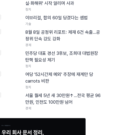
실·화해위' 시작 알리며 사과
정치
이브리걸, 합의 60일 당겼다는 셈법
기술
8월 8일 공정위 리포트: 제재 6건 속출…공
정위 단속 강도 강화
경제
민주당 대표 경선 3후보, 조희대 대법원장
탄핵 필요성 제기
정치
여당 '52시간제 예외' 주장에 재계만 당
carrots 비판
정치
0
서울 월세 5년 새 30만원↑…전국 평균 96
만원, 인천도 100만원 넘어
경제