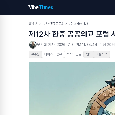
Vibe
Times
홈
›
정치
›
제12차 한중 공공외교 포럼 서울서 열려
제12차 한중 공공외교 포럼 
모민철 기자
·
2026. 7. 3. PM 11:34:44
· 수정
2026
AI수정
페이스북 공유
쓰레드 공유
인쇄
3줄 요약