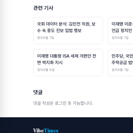
관련 기사
국회 데이터 분석: 김민전 의원, 보
이재명 이준
수 속 중도 진보 입법 행보
언급 정치인
정치
8월 7일
정치
8월 7일
이재명 대통령 ISA 세제 개편안 전
민주당, 국
면 백지화 지시
주택공급 법
정치
8월 8일
정치
8월 7일
댓글
댓글 작성은 로그인 후 가능합니다.
Vibe
Times