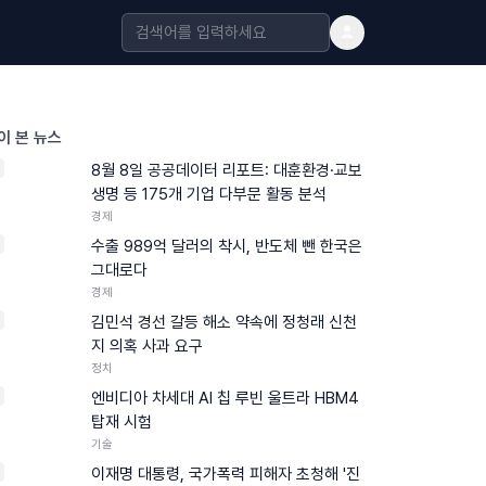
이 본 뉴스
8월 8일 공공데이터 리포트: 대훈환경·교보
생명 등 175개 기업 다부문 활동 분석
경제
수출 989억 달러의 착시, 반도체 뺀 한국은
그대로다
경제
김민석 경선 갈등 해소 약속에 정청래 신천
지 의혹 사과 요구
정치
엔비디아 차세대 AI 칩 루빈 울트라 HBM4
탑재 시험
기술
이재명 대통령, 국가폭력 피해자 초청해 '진