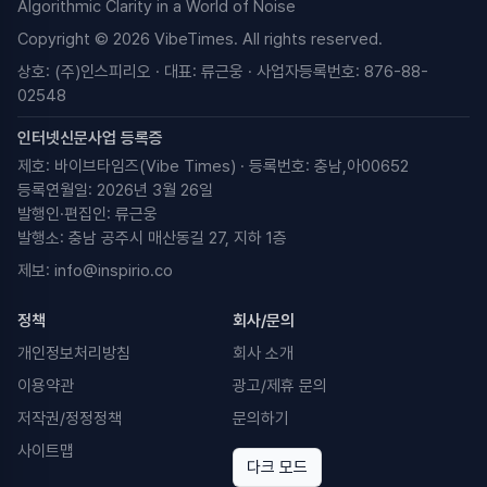
Algorithmic Clarity in a World of Noise
Copyright © 2026 VibeTimes. All rights reserved.
상호: (주)인스피리오 · 대표: 류근웅 · 사업자등록번호: 876-88-
02548
인터넷신문사업 등록증
제호: 바이브타임즈(Vibe Times) · 등록번호: 충남,아00652
등록연월일: 2026년 3월 26일
발행인·편집인: 류근웅
발행소: 충남 공주시 매산동길 27, 지하 1층
제보:
info@inspirio.co
정책
회사/문의
개인정보처리방침
회사 소개
이용약관
광고/제휴 문의
저작권/정정정책
문의하기
사이트맵
다크 모드