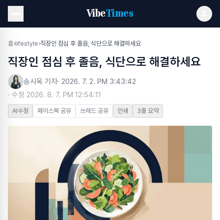
Vibe
Times
홈
›
lifestyle
›
직장인 점심 후 졸음, 식단으로 해결하세요
직장인 점심 후 졸음, 식단으로 해결하세요
송시옥 기자
·
2026. 7. 2. PM 3:43:42
· 수정
2026. 8. 7. PM 12:54:11
AI수정
페이스북 공유
쓰레드 공유
인쇄
3줄 요약