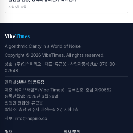
사회
8월 6일
Vibe
Times
Algorithmic Clarity in a World of Noise
Copyright © 2026 VibeTimes. All rights reserved.
상호: (주)인스피리오 · 대표: 류근웅 · 사업자등록번호: 876-88-
02548
인터넷신문사업 등록증
제호: 바이브타임즈(Vibe Times) · 등록번호: 충남,아00652
등록연월일: 2026년 3월 26일
발행인·편집인: 류근웅
발행소: 충남 공주시 매산동길 27, 지하 1층
제보:
info@inspirio.co
정책
회사/문의