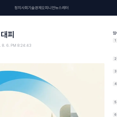
정치
사회
기술
경제
오피니언
뉴스레터
 대피
많
1
. 8. 6. PM 8:24:43
2
3
4
5
6