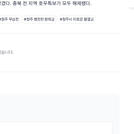
 잠겼다. 충북 전 지역 호우특보가 모두 해제됐다.
쿠팡
#
청주 무심천
#
청주 병천천 환희교
#
청주시 미호강 팔결교
있습니다.