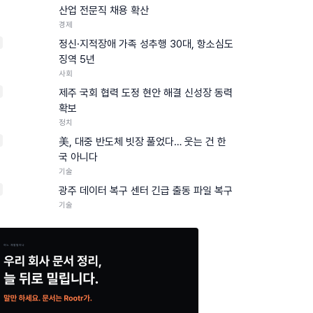
산업 전문직 채용 확산
경제
정신·지적장애 가족 성추행 30대, 항소심도
징역 5년
사회
제주 국회 협력 도정 현안 해결 신성장 동력
확보
정치
美, 대중 반도체 빗장 풀었다… 웃는 건 한
국 아니다
기술
0
광주 데이터 복구 센터 긴급 출동 파일 복구
기술