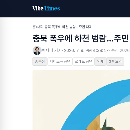
Vibe
Times
홈
›
사회
›
충북 폭우에 하천 범람…주민 대피
충북 폭우에 하천 범람…주민
박세미 기자
·
2026. 7. 9. PM 4:38:47
· 수정
2026
AI수정
페이스북 공유
쓰레드 공유
인쇄
3줄 요약