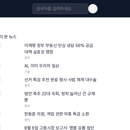
이 본 뉴스
이재명 정부 부동산 민심 냉담 56% 공급
대책 실효성 쟁점
정치
AI, 이미 우리의 일상
기술
선거 특검 추천 완료 형사 사법 체계 대수술
정치
법안 폭주 22대 국회, 정작 늘어난 건 규제
뿐
정치
한동훈 의원, 계엄 관련 의혹 특검 소환
정치
8월 6일 고용시장 보고서: 명품 유통·첨단