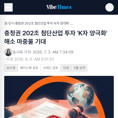
Vibe
Times
홈
›
정치
›
충청권 202조 첨단산업 투자 'K자 양극화' 해소 마중물 기대
충청권 202조 첨단산업 투자 'K자 양극화'
해소 마중물 기대
송시옥 기자
·
2026. 7. 3. AM 7:34:09
· 수정
2026. 8. 6. AM 5:01:52
AI수정
페이스북 공유
쓰레드 공유
인쇄
3줄 요약