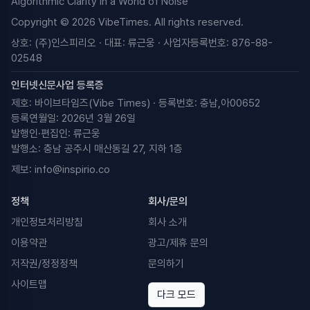
Algorithmic Clarity in a World of Noise
Copyright © 2026 VibeTimes. All rights reserved.
상호: (주)인스피리오 · 대표: 류근웅 · 사업자등록번호: 876-88-
02548
인터넷신문사업 등록증
제호: 바이브타임즈(Vibe Times) · 등록번호: 충남,아00652
등록연월일: 2026년 3월 26일
발행인·편집인: 류근웅
발행소: 충남 공주시 매산동길 27, 지하 1층
제보:
info@inspirio.co
정책
회사/문의
개인정보처리방침
회사 소개
이용약관
광고/제휴 문의
저작권/정정정책
문의하기
사이트맵
다크 모드