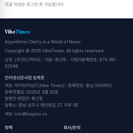
댓글 작성은 로그인 후 가능합니다.
Vibe
Times
Algorithmic Clarity in a World of Noise
Copyright © 2026 VibeTimes. All rights reserved.
상호: (주)인스피리오 · 대표: 류근웅 · 사업자등록번호: 876-88-
02548
인터넷신문사업 등록증
제호: 바이브타임즈(Vibe Times) · 등록번호: 충남,아00652
등록연월일: 2026년 3월 26일
발행인·편집인: 류근웅
발행소: 충남 공주시 매산동길 27, 지하 1층
제보:
info@inspirio.co
정책
회사/문의