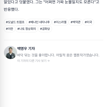
알았다고 덧붙였다. 그는 "어쩌면 가짜 눈물일지도 모른다"고
반응했다.
#
도널드 트럼프
#
베냐민 네타냐후
#
이스라엘
#
백악관
#
미국
#
이란
#
나토 정상회의
#
공화당
백영우 기자
바닥 닦는 것을 좋아합니다. 어릴적 꿈은 웹툰작가였습니다.
이 기자의 다른 기사 보기 →