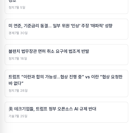
강조
정치
7월 5일
미 연준, 기준금리 동결... 일부 위원 '인상' 주장 '매파적' 성향
경제
7월 30일
블랜치 법무장관 면허 취소 요구에 법조계 반발
정치
7월 18일
트럼프 “이란과 합의 가능성…협상 진행 중” vs 이란 “협상 요청한
바 없다”
정치
7월 28일
美 테크기업들, 트럼프 정부 오픈소스 AI 규제 반대
기술
7월 25일