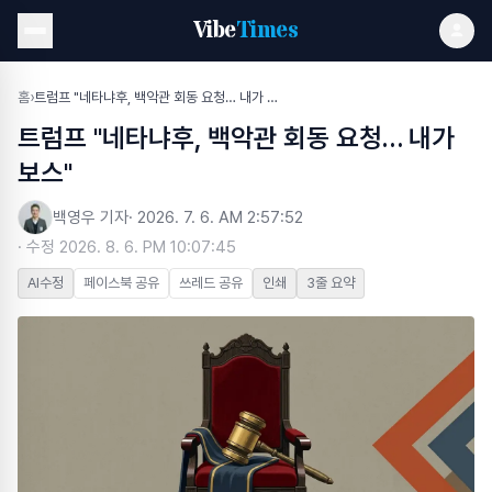
Vibe
Times
홈
›
트럼프 "네타냐후, 백악관 회동 요청… 내가 보스"
트럼프 "네타냐후, 백악관 회동 요청… 내가
보스"
백영우 기자
·
2026. 7. 6. AM 2:57:52
· 수정
2026. 8. 6. PM 10:07:45
AI수정
페이스북 공유
쓰레드 공유
인쇄
3줄 요약