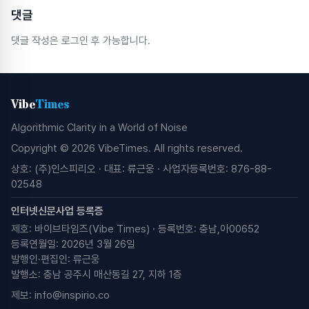
댓글
댓글 작성은 로그인 후 가능합니다.
Vibe
Times
Algorithmic Clarity in a World of Noise
Copyright © 2026 VibeTimes. All rights reserved.
상호: (주)인스피리오 · 대표: 류근웅 · 사업자등록번호: 876-88-
02548
인터넷신문사업 등록증
제호: 바이브타임즈(Vibe Times) · 등록번호: 충남,아00652
등록연월일: 2026년 3월 26일
발행인·편집인: 류근웅
발행소: 충남 공주시 매산동길 27, 지하 1층
제보:
info@inspirio.co