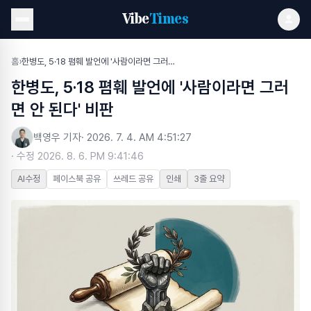
Vibe
Times
홈
›
한병도, 5·18 폄훼 발언에 '사람이라면 그러면 안 된다' 비판
한병도, 5·18 폄훼 발언에 '사람이라면 그러
면 안 된다' 비판
백영우 기자
·
2026. 7. 4. AM 4:51:27
· 수정
2026. 8. 6. PM 9:41:46
AI수정
페이스북 공유
쓰레드 공유
인쇄
3줄 요약