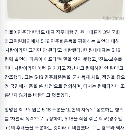
더불어민주당 한병도 대표 직무대행 겸 원내대표가 3일 국회
최고위원회의에서 5·18 민주화운동을 폄훼하는 발언에 대해
'사람이라면 그러면 안 된다'고 비판했다. 한 원내대표는 5·18
폄훼 발언에 '마음이 아프다'며 말을 잇지 못했고, '진보·보수를
떠나 사람이라면 이런 걸 가지고 장난치고 폄훼하면 안 된다'고
강조했다. 그는 5·18 민주화운동을 '군사독재 시절, 정권을 잡으
려 국민에게 총을 쏜 사건'으로 정의하며, 다시는 폄훼되거나 조
롱받지 않기를 바란다고 덧붙였다.
황명선 최고위원은 5·18 조롱을 '표현의 자유'로 옹호하는 행위
를 '차별적 폭력'으로 규정하며, 5·18을 직접 겪은 학교(광주일
고)의 후배들을 조롱하는 것이라고 비판했다. 그는 혐오와 역사