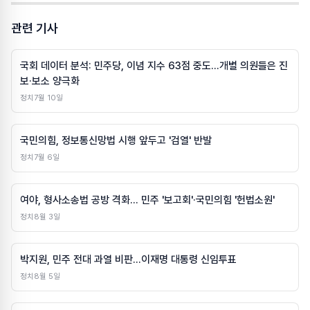
관련 기사
국회 데이터 분석: 민주당, 이념 지수 63점 중도…개별 의원들은 진
보·보소 양극화
정치
7월 10일
국민의힘, 정보통신망법 시행 앞두고 '검열' 반발
정치
7월 6일
여야, 형사소송법 공방 격화… 민주 '보고회'·국민의힘 '헌법소원'
정치
8월 3일
박지원, 민주 전대 과열 비판…이재명 대통령 신임투표
정치
8월 5일