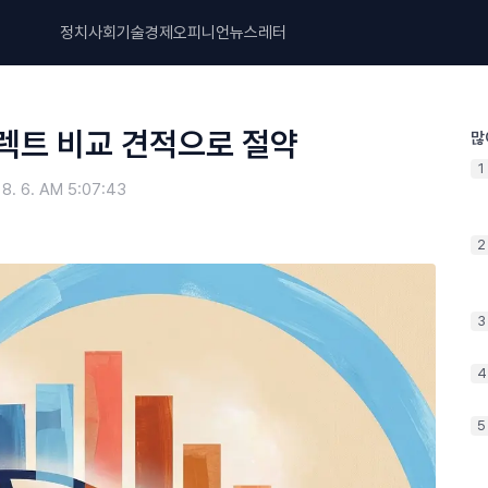
정치
사회
기술
경제
오피니언
뉴스레터
이렉트 비교 견적으로 절약
많
1
 8. 6. AM 5:07:43
2
3
4
5