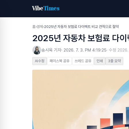
Vibe
Times
홈
›
경제
›
2025년 자동차 보험료 다이렉트 비교 견적으로 절약
2025년 자동차 보험료 다
송시옥 기자
·
2026. 7. 3. PM 4:19:25
· 수정
2026.
AI수정
페이스북 공유
쓰레드 공유
인쇄
3줄 요약