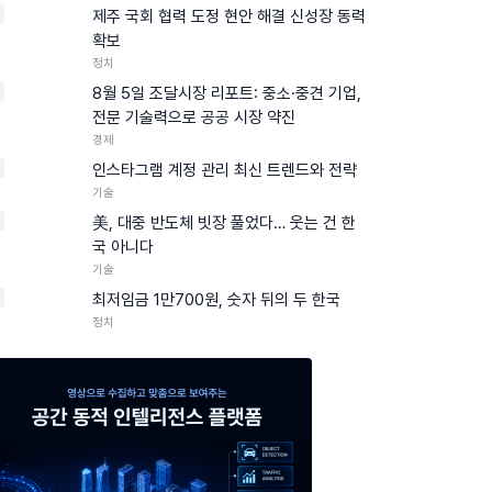
제주 국회 협력 도정 현안 해결 신성장 동력
확보
정치
8월 5일 조달시장 리포트: 중소·중견 기업,
전문 기술력으로 공공 시장 약진
경제
인스타그램 계정 관리 최신 트렌드와 전략
기술
美, 대중 반도체 빗장 풀었다… 웃는 건 한
국 아니다
기술
0
최저임금 1만700원, 숫자 뒤의 두 한국
정치