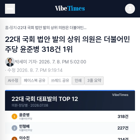
Vibe
Times
홈
›
정치
›
22대 국회 법안 발의 상위 의원은 더불어민주당 윤준병 318건 1위
22대 국회 법안 발의 상위 의원은 더불어민
주당 윤준병 318건 1위
박세미 기자
·
2026. 7. 8. PM 5:02:00
· 수정
2026. 8. 7. PM 9:19:14
AI수정
페이스북 공유
쓰레드 공유
인쇄
3줄 요약