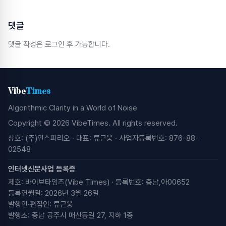
댓글
댓글 작성은 로그인 후 가능합니다.
Vibe
Times
Algorithmic Clarity in a World of Noise
Copyright © 2026 VibeTimes. All rights reserved.
상호: (주)인스피리오 · 대표: 류근웅 · 사업자등록번호: 876-88-
02548
인터넷신문사업 등록증
제호: 바이브타임즈(Vibe Times) · 등록번호: 충남,아00652
등록연월일: 2026년 3월 26일
발행인·편집인: 류근웅
발행소: 충남 공주시 매산동길 27, 지하 1층