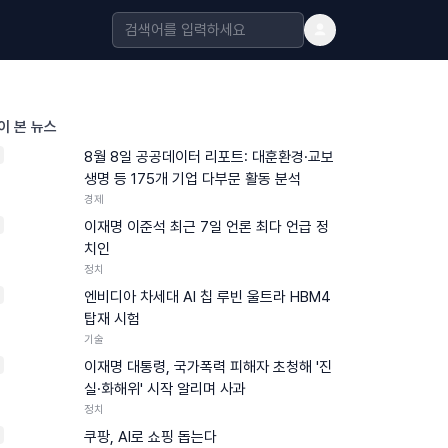
이 본 뉴스
8월 8일 공공데이터 리포트: 대훈환경·교보
생명 등 175개 기업 다부문 활동 분석
경제
이재명 이준석 최근 7일 언론 최다 언급 정
치인
정치
엔비디아 차세대 AI 칩 루빈 울트라 HBM4
탑재 시험
기술
이재명 대통령, 국가폭력 피해자 초청해 '진
실·화해위' 시작 알리며 사과
정치
쿠팡, AI로 쇼핑 돕는다