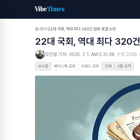
Vibe
Times
홈
›
정치
›
22대 국회, 역대 최다 320건 일방 표결 논란
22대 국회, 역대 최다 320
모민철 기자
·
2026. 7. 1. AM 2:31:38
· 수정
2026. 
AI수정
페이스북 공유
쓰레드 공유
인쇄
3줄 요약