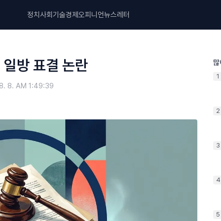
정치
사회
기술
경제
오피니언
뉴스레터
건 일방 표결 논란
많
1
8. 8. AM 1:49:39
2
3
4
5