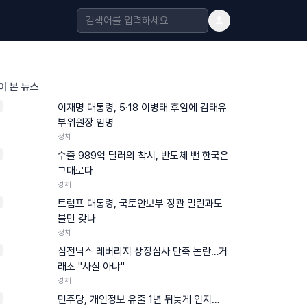
이 본 뉴스
이재명 대통령, 5·18 이병태 후임에 김태유
부위원장 임명
정치
수출 989억 달러의 착시, 반도체 뺀 한국은
그대로다
경제
트럼프 대통령, 국토안보부 장관 멀린과도
불만 갖나
정치
삼전닉스 레버리지 상장심사 단축 논란…거
래소 "사실 아냐"
경제
민주당, 개인정보 유출 1년 뒤늦게 인지…