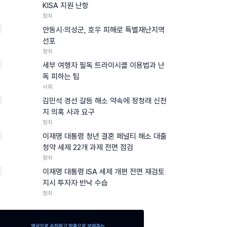
KISA 지원 난항
정치
안동시·의성군, 호우 피해로 특별재난지역
선포
정치
세부 여행자 필독 트라이시클 이용법과 난
독 피하는 팁
사회
김민석 경선 갈등 해소 약속에 정청래 신천
지 의혹 사과 요구
정치
이재명 대통령 청년 결혼 페널티 해소 대출
청약 세제 22개 과제 전면 점검
정치
0
이재명 대통령 ISA 세제 개편 전면 재검토
지시 투자자 반낙 수습
정치