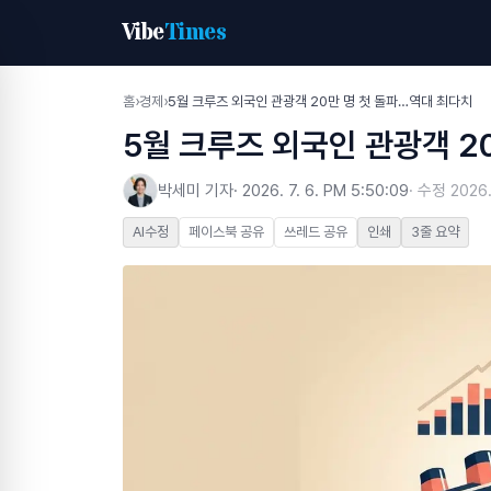
Vibe
Times
홈
›
경제
›
5월 크루즈 외국인 관광객 20만 명 첫 돌파…역대 최다치
5월 크루즈 외국인 관광객 2
박세미 기자
·
2026. 7. 6. PM 5:50:09
· 수정
2026.
AI수정
페이스북 공유
쓰레드 공유
인쇄
3줄 요약