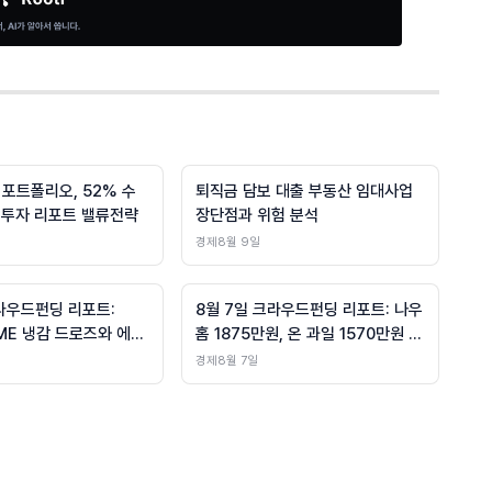
 포트폴리오, 52% 수
퇴직금 담보 대출 부동산 임대사업
 투자 리포트 밸류전략
장단점과 위험 분석
경제
8월 9일
크라우드펀딩 리포트:
8월 7일 크라우드펀딩 리포트: 나우
 ME 냉감 드로즈와 에스
홈 1875만원, 온 과일 1570만원 돌
 충전기 등 여름철 실용
파
경제
8월 7일
 집중