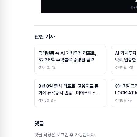
관련 기사
금리변동 속 AI 가치투자 리포트,
AI 가치투자
52.36% 수익률로 증명된 담력
익로 입증한
경제
8월 7일
경제
8월 8일
8월 8일 증시 리포트: 고용지표 둔
8월 7일 
화에 뉴욕증시 반등…마이크로소프
LOOK AT
트·엑슨모빌 등 대형주 보합세
앰에스 고속
경제
8월 8일
경제
8월 7일
아이템 모집
댓글
댓글 작성은 로그인 후 가능합니다.