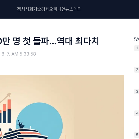
정치
사회
기술
경제
오피니언
뉴스레터
0만 명 첫 돌파…역대 최다치
많
1
 8. 7. AM 5:33:58
2
3
4
5