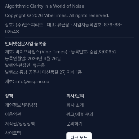
Algorithmic Clarity in a World of Noise
Copyright © 2026 VibeTimes. All rights reserved.
상호: (주)인스피리오 · 대표: 류근웅 · 사업자등록번호: 876-88-
02548
인터넷신문사업 등록증
제호: 바이브타임즈(Vibe Times) · 등록번호: 충남,아00652
등록연월일: 2026년 3월 26일
발행인·편집인: 류근웅
발행소: 충남 공주시 매산동길 27, 지하 1층
제보:
info@inspirio.co
정책
회사/문의
개인정보처리방침
회사 소개
이용약관
광고/제휴 문의
저작권/정정정책
문의하기
사이트맵
다크 모드