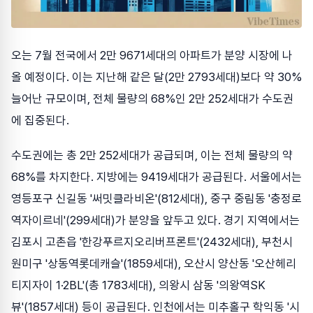
오는 7월 전국에서 2만 9671세대의 아파트가 분양 시장에 나
올 예정이다. 이는 지난해 같은 달(2만 2793세대)보다 약 30%
늘어난 규모이며, 전체 물량의 68%인 2만 252세대가 수도권
에 집중된다.
수도권에는 총 2만 252세대가 공급되며, 이는 전체 물량의 약
68%를 차지한다. 지방에는 9419세대가 공급된다. 서울에서는
영등포구 신길동 '써밋클라비온'(812세대), 중구 중림동 '충정로
역자이르네'(299세대)가 분양을 앞두고 있다. 경기 지역에서는
김포시 고촌읍 '한강푸르지오리버프론트'(2432세대), 부천시
원미구 '상동역롯데캐슬'(1859세대), 오산시 양산동 '오산헤리
티지자이 1·2BL'(총 1783세대), 의왕시 삼동 '의왕역SK
뷰'(1857세대) 등이 공급된다. 인천에서는 미추홀구 학익동 '시