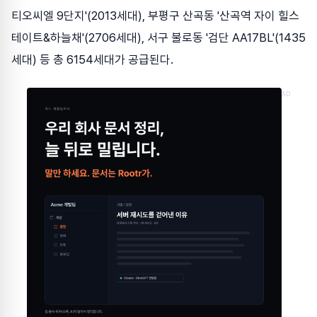
티오씨엘 9단지'(2013세대), 부평구 산곡동 '산곡역 자이 힐스
테이트&하늘채'(2706세대), 서구 불로동 '검단 AA17BL'(1435
세대) 등 총 6154세대가 공급된다.
AD