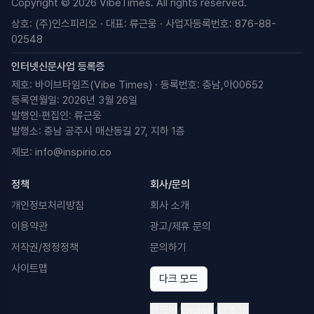
Copyright © 2026 VibeTimes. All rights reserved.
상호: (주)인스피리오 · 대표: 류근웅 · 사업자등록번호: 876-88-
02548
인터넷신문사업 등록증
제호: 바이브타임즈(Vibe Times) · 등록번호: 충남,아00652
등록연월일: 2026년 3월 26일
발행인·편집인: 류근웅
발행소: 충남 공주시 매산동길 27, 지하 1층
제보:
info@inspirio.co
정책
회사/문의
개인정보처리방침
회사 소개
이용약관
광고/제휴 문의
저작권/정정정책
문의하기
사이트맵
다크 모드
한국어
/
English
/
日本語