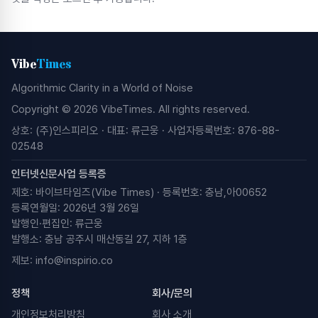
Vibe
Times
Algorithmic Clarity in a World of Noise
Copyright © 2026 VibeTimes. All rights reserved.
상호: (주)인스피리오 · 대표: 류근웅 · 사업자등록번호: 876-88-
02548
인터넷신문사업 등록증
제호: 바이브타임즈(Vibe Times) · 등록번호: 충남,아00652
등록연월일: 2026년 3월 26일
발행인·편집인: 류근웅
발행소: 충남 공주시 매산동길 27, 지하 1층
제보:
info@inspirio.co
정책
회사/문의
개인정보처리방침
회사 소개