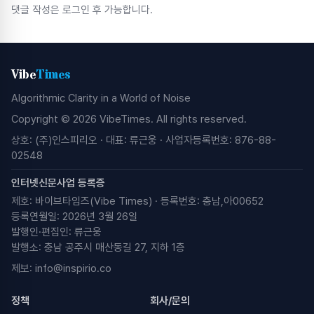
댓글 작성은 로그인 후 가능합니다.
Vibe
Times
Algorithmic Clarity in a World of Noise
Copyright © 2026 VibeTimes. All rights reserved.
상호: (주)인스피리오 · 대표: 류근웅 · 사업자등록번호: 876-88-
02548
인터넷신문사업 등록증
제호: 바이브타임즈(Vibe Times) · 등록번호: 충남,아00652
등록연월일: 2026년 3월 26일
발행인·편집인: 류근웅
발행소: 충남 공주시 매산동길 27, 지하 1층
제보:
info@inspirio.co
정책
회사/문의