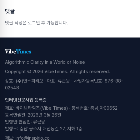
댓글
댓글 작성은 로그인 후 가능합니다.
Vibe
Times
Algorithmic Clarity in a World of Noise
Copyright © 2026 VibeTimes. All rights reserved.
상호: (주)인스피리오 · 대표: 류근웅 · 사업자등록번호: 876-88-
02548
인터넷신문사업 등록증
제호: 바이브타임즈(Vibe Times) · 등록번호: 충남,아00652
등록연월일: 2026년 3월 26일
발행인·편집인: 류근웅
발행소: 충남 공주시 매산동길 27, 지하 1층
제보:
info@inspirio.co