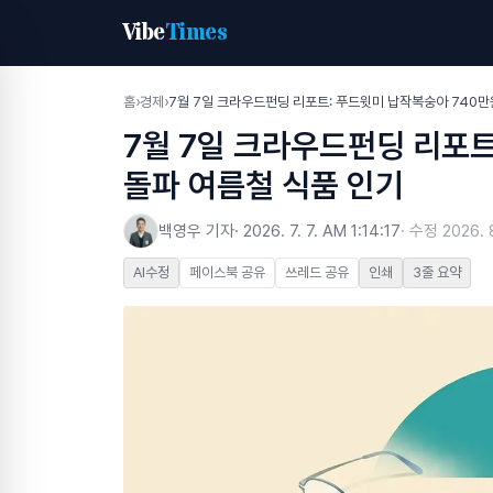
Vibe
Times
홈
›
경제
›
7월 7일 크라우드펀딩 리포트: 푸드윗미 납작복숭아 740만
7월 7일 크라우드펀딩 리포트
돌파 여름철 식품 인기
백영우 기자
·
2026. 7. 7. AM 1:14:17
· 수정
2026. 
AI수정
페이스북 공유
쓰레드 공유
인쇄
3줄 요약