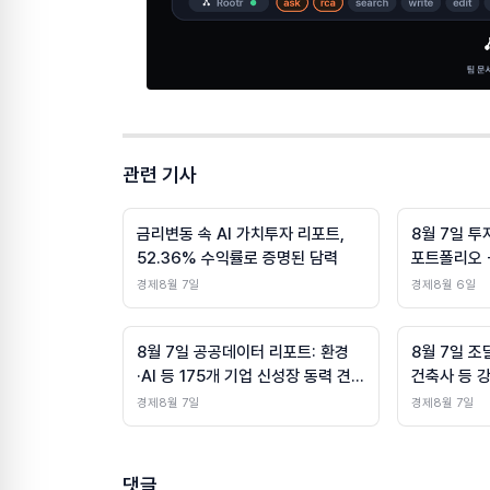
관련 기사
금리변동 속 AI 가치투자 리포트,
8월 7일 투
52.36% 수익률로 증명된 담력
포트폴리오 +
경제
8월 7일
경제
8월 6일
8월 7일 공공데이터 리포트: 환경
8월 7일 
·AI 등 175개 기업 신성장 동력 견
건축사 등 
인
산업 다변화
경제
8월 7일
경제
8월 7일
댓글