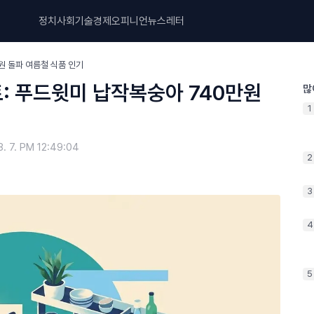
정치
사회
기술
경제
오피니언
뉴스레터
원 돌파 여름철 식품 인기
: 푸드윗미 납작복숭아 740만원
많
1
8. 7. PM 12:49:04
2
3
4
5