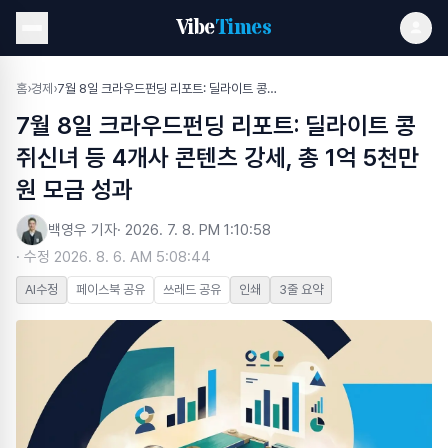
Vibe
Times
홈
›
경제
›
7월 8일 크라우드펀딩 리포트: 딜라이트 콩쥐신녀 등 4개사 콘텐츠 강세, 총 1억 5천만원 모금 성과
7월 8일 크라우드펀딩 리포트: 딜라이트 콩
쥐신녀 등 4개사 콘텐츠 강세, 총 1억 5천만
원 모금 성과
백영우 기자
·
2026. 7. 8. PM 1:10:58
· 수정
2026. 8. 6. AM 5:08:44
AI수정
페이스북 공유
쓰레드 공유
인쇄
3줄 요약