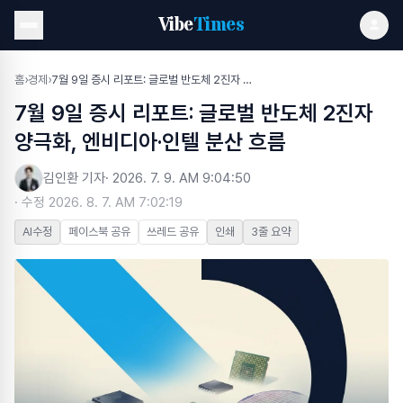
Vibe
Times
홈
›
경제
›
7월 9일 증시 리포트: 글로벌 반도체 2진자 양극화, 엔비디아·인텔 분산 흐름
7월 9일 증시 리포트: 글로벌 반도체 2진자
양극화, 엔비디아·인텔 분산 흐름
김인환 기자
·
2026. 7. 9. AM 9:04:50
· 수정
2026. 8. 7. AM 7:02:19
AI수정
페이스북 공유
쓰레드 공유
인쇄
3줄 요약