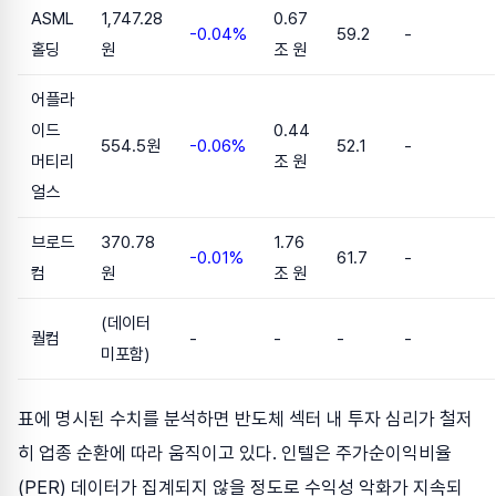
ASML
1,747.28
0.67
-0.04%
59.2
-
홀딩
원
조 원
어플라
이드
0.44
554.5원
-0.06%
52.1
-
머티리
조 원
얼스
브로드
370.78
1.76
-0.01%
61.7
-
컴
원
조 원
(데이터
퀄컴
-
-
-
-
미포함)
표에 명시된 수치를 분석하면 반도체 섹터 내 투자 심리가 철저
히 업종 순환에 따라 움직이고 있다. 인텔은 주가순이익비율
(PER) 데이터가 집계되지 않을 정도로 수익성 악화가 지속되