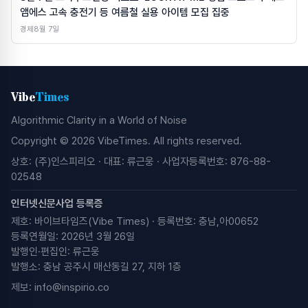
앰에스 고속 충전기 등 여름철 실용 아이템 모집 집중
경제
8월 7일
Vibe
Times
Algorithmic Clarity in a World of Noise
Copyright © 2026 VibeTimes. All rights reserved.
상호: (주)인스피리오 · 대표: 류근웅 · 사업자등록번호: 876-88-
02548
인터넷신문사업 등록증
제호: 바이브타임즈(Vibe Times) · 등록번호: 충남,아00652
등록연월일: 2026년 3월 26일
발행인·편집인: 류근웅
발행소: 충남 공주시 매산동길 27, 지하 1층
제보:
info@inspirio.co