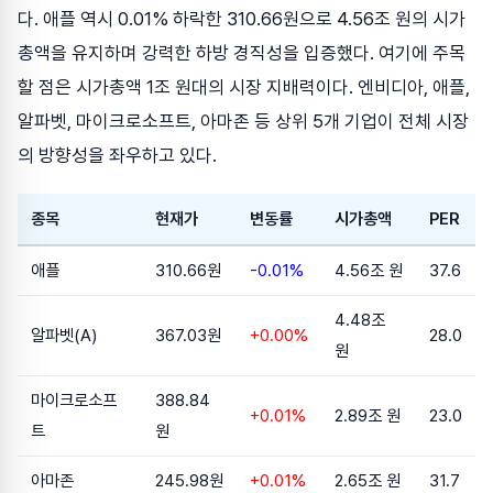
다. 애플 역시 0.01% 하락한 310.66원으로 4.56조 원의 시가
총액을 유지하며 강력한 하방 경직성을 입증했다. 여기에 주목
할 점은 시가총액 1조 원대의 시장 지배력이다. 엔비디아, 애플,
알파벳, 마이크로소프트, 아마존 등 상위 5개 기업이 전체 시장
의 방향성을 좌우하고 있다.
종목
현재가
변동률
시가총액
PER
애플
310.66원
-0.01%
4.56조 원
37.6
4.48조
알파벳(A)
367.03원
+0.00%
28.0
원
마이크로소프
388.84
+0.01%
2.89조 원
23.0
트
원
아마존
245.98원
+0.01%
2.65조 원
31.7