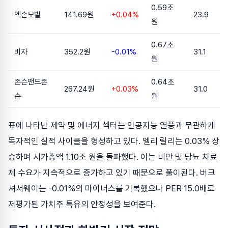
0.59조
엑손모빌
141.69원
+0.04%
23.9
원
0.67조
비자
352.2원
-0.01%
31.1
원
존슨앤드존
0.64조
267.24원
+0.03%
31.0
슨
원
표에 나타난 제약 및 에너지 섹터는 인공지능 열풍과 무관하게
독자적인 실적 사이클을 형성하고 있다. 엘리 릴리는 0.03% 상
승하며 시가총액 1.10조 원을 돌파했다. 이는 비만 및 당뇨 치료
제 수요가 지속적으로 증가하고 있기 때문으로 풀이된다. 버크
셔서웨이는 -0.01%의 마이너스를 기록했으나 PER 15.0배로
저평가된 가치주 특유의 안정성을 보여준다.