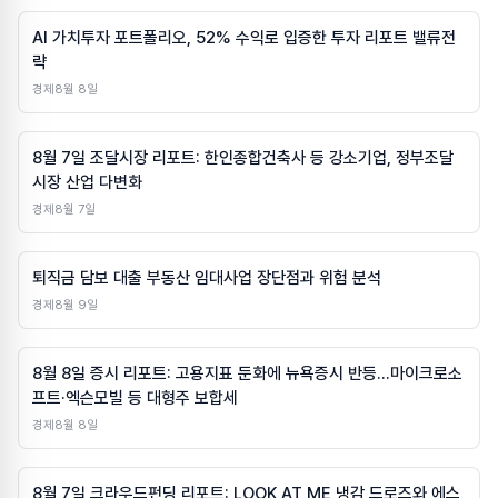
AI 가치투자 포트폴리오, 52% 수익로 입증한 투자 리포트 밸류전
략
경제
8월 8일
8월 7일 조달시장 리포트: 한인종합건축사 등 강소기업, 정부조달
시장 산업 다변화
경제
8월 7일
퇴직금 담보 대출 부동산 임대사업 장단점과 위험 분석
경제
8월 9일
8월 8일 증시 리포트: 고용지표 둔화에 뉴욕증시 반등…마이크로소
프트·엑슨모빌 등 대형주 보합세
경제
8월 8일
8월 7일 크라우드펀딩 리포트: LOOK AT ME 냉감 드로즈와 에스