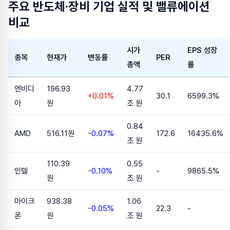
주요 반도체·장비 기업 실적 및 밸류에이션
비교
시가
EPS 성장
종목
현재가
변동률
PER
총액
률
엔비디
196.93
4.77
+0.01%
30.1
6599.3%
아
원
조 원
0.84
AMD
516.11원
-0.07%
172.6
16435.6%
조 원
110.39
0.55
인텔
-0.10%
-
9865.5%
원
조 원
마이크
938.38
1.06
-0.05%
22.3
-
론
원
조 원