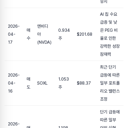
유지
AI 칩 수요
급증 및 낮
2026-
엔비디
매
0.934
은 PEG 비
04-
아
$201.68
수
주
율로 인한
17
(NVDA)
강력한 성장
잠재력
최근 단기
2026-
급등에 따른
매
1.053
04-
SOXL
$88.37
일부 포트폴
도
주
16
리오 밸런스
조정
단기 급등에
따른 일부
2026-