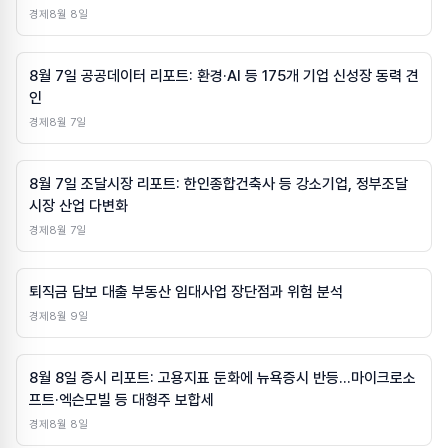
경제
8월 8일
8월 7일 공공데이터 리포트: 환경·AI 등 175개 기업 신성장 동력 견
인
경제
8월 7일
8월 7일 조달시장 리포트: 한인종합건축사 등 강소기업, 정부조달
시장 산업 다변화
경제
8월 7일
퇴직금 담보 대출 부동산 임대사업 장단점과 위험 분석
경제
8월 9일
8월 8일 증시 리포트: 고용지표 둔화에 뉴욕증시 반등…마이크로소
프트·엑슨모빌 등 대형주 보합세
경제
8월 8일