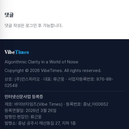
댓글
댓글 작성은 로그인 후 가능합니다.
Vibe
Times
Algorithmic Clarity in a World of Noise
Copyright © 2026 VibeTimes. All rights reserved.
상호: (주)인스피리오 · 대표: 류근웅 · 사업자등록번호: 876-88-
02548
인터넷신문사업 등록증
제호: 바이브타임즈(Vibe Times) · 등록번호: 충남,아00652
등록연월일: 2026년 3월 26일
발행인·편집인: 류근웅
발행소: 충남 공주시 매산동길 27, 지하 1층