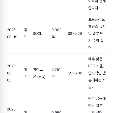
여력이 존재
합니다.
포트폴리오
밸런스 유지
2026-
매
0.903
SOXL
$279.29
및 일부 단
06-19
도
주
기 수익 실
현
매우 낮은
2026-
PEG 비율,
매
마이크
0.251
06-
$996.00
압도적인 밸
수
론 (MU)
주
05
류에이션 저
평가
단기 급등에
따른 일부
2026-
매
0.950
수익 실현