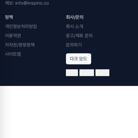
제보:
info@inspirio.co
정책
회사/문의
개인정보처리방침
회사 소개
이용약관
광고/제휴 문의
저작권/정정정책
문의하기
사이트맵
다크 모드
한국어
/
English
/
日本語