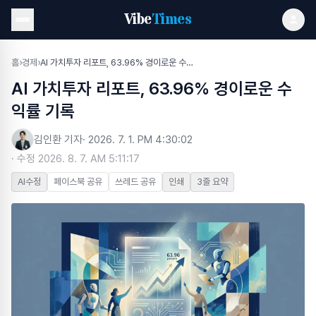
Vibe
Times
홈
›
경제
›
AI 가치투자 리포트, 63.96% 경이로운 수익률 기록
AI 가치투자 리포트, 63.96% 경이로운 수
익률 기록
김인환 기자
·
2026. 7. 1. PM 4:30:02
· 수정
2026. 8. 7. AM 5:11:17
AI수정
페이스북 공유
쓰레드 공유
인쇄
3줄 요약