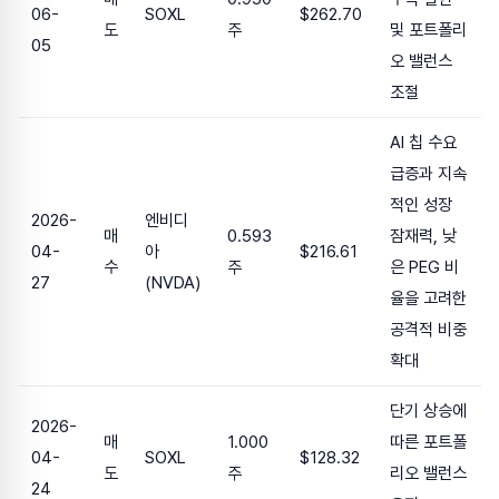
06-
SOXL
$262.70
도
주
및 포트폴리
05
오 밸런스
조절
AI 칩 수요
급증과 지속
적인 성장
2026-
엔비디
매
0.593
잠재력, 낮
04-
아
$216.61
수
주
은 PEG 비
27
(NVDA)
율을 고려한
공격적 비중
확대
단기 상승에
2026-
매
1.000
따른 포트폴
04-
SOXL
$128.32
도
주
리오 밸런스
24