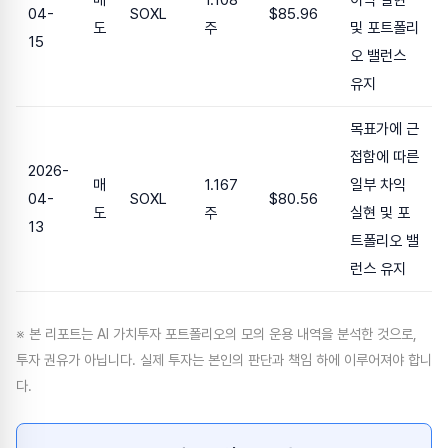
매
1.108
이익 실현
04-
SOXL
$85.96
도
주
및 포트폴리
15
오 밸런스
유지
목표가에 근
접함에 따른
2026-
매
1.167
일부 차익
04-
SOXL
$80.56
도
주
실현 및 포
13
트폴리오 밸
런스 유지
※ 본 리포트는 AI 가치투자 포트폴리오의 모의 운용 내역을 분석한 것으로,
투자 권유가 아닙니다. 실제 투자는 본인의 판단과 책임 하에 이루어져야 합니
다.