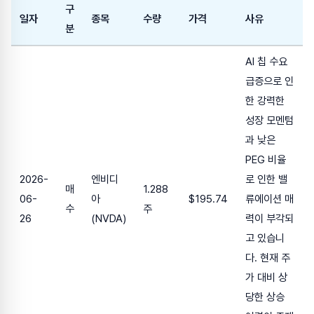
구
일자
종목
수량
가격
사유
분
AI 칩 수요
급증으로 인
한 강력한
성장 모멘텀
과 낮은
PEG 비율
2026-
엔비디
로 인한 밸
매
1.288
06-
아
$195.74
류에이션 매
수
주
26
(NVDA)
력이 부각되
고 있습니
다. 현재 주
가 대비 상
당한 상승