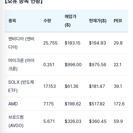
【보유 종목 현황】
매입가
종목
수량
현재가($)
PER
($)
엔비디아 (엔비
25.755
$183.15
$194.83
29.8
디아)
마이크론 (마이
0.251
$996.00
$975.56
22.1
크론)
SOLX (반도체
17.153
$61.36
$181.47
39.1
ETF)
AMD
7.175
$198.62
$517.82
172.6
브로드컴
5.671
$326.03
$360.45
59.9
(AVGO)