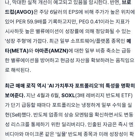
나, 막대한 실적 개선이 예고되고 있음을 암시한다. 반면,
브로
드컴(AVGO)
은 주당 6달러의 EPS에 비해 주가가 높은 위치에
있어 PER 59.9배를 기록하고지만, PEG 0.41이라는 지표가
시사하듯 높은 밸류에이션이 성장률에 의해 정당화될 수 있는
'성장 주형'에 가깝다. 최근 일부 소프트웨어/플랫폼 종목인
메
타(META)
와
아마존(AMZN)
에 대한 일부 비중 축소는 급등
한 밸류에이션을 방어하고 현금성 자산을 확보하려는 움직임으
로 해석된다.
최근 매매 로직 역시 'AI 가치투자 포트폴리오'의 특성을 명확히
보여준다.
지난 4월과 6월,
SOXL
(3배 레버리지 반도체 ETF)
가 단기 급등할 때마다 포트폴리오는 냉정하게 일부 수익을 실
현(Sell)했다. 반도체 업종의 상승 모멘텀을 확신하면서도 변동
성 리스크를 통제하기 위한 딜리버리다. 인출된 자금은 즉시 엔
비디아와 마이크론 같은 '실물' 반도체 종목과 미래 성장성이 확