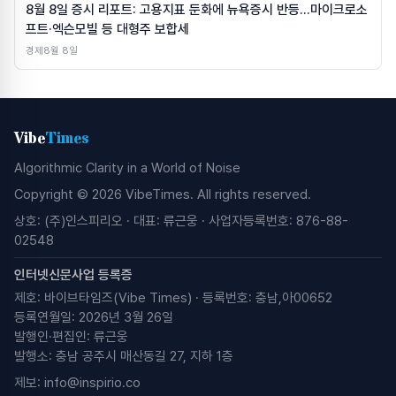
8월 8일 증시 리포트: 고용지표 둔화에 뉴욕증시 반등…마이크로소
프트·엑슨모빌 등 대형주 보합세
경제
8월 8일
Vibe
Times
Algorithmic Clarity in a World of Noise
Copyright © 2026 VibeTimes. All rights reserved.
상호: (주)인스피리오 · 대표: 류근웅 · 사업자등록번호: 876-88-
02548
인터넷신문사업 등록증
제호: 바이브타임즈(Vibe Times) · 등록번호: 충남,아00652
등록연월일: 2026년 3월 26일
발행인·편집인: 류근웅
발행소: 충남 공주시 매산동길 27, 지하 1층
제보:
info@inspirio.co