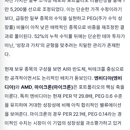
자산 가치는 일부 소식성 매도와 포트폴리오 리밸런싱을 통해 1
만 5,200불 선으로 조정되었다. 이는 단순한 가격 수정이라기
보다, 급등한 일부 종목의 수익을 실현하고 PEG(주가 수익 성
장률) 비율이 아직 낮은 매력적인 종목으로 비중을 재조정한 결
과로 풀이된다. 52%의 누적 수익률 뒤에는 단순한 테마 투자가
아닌, '성장과 가치'의 균형을 맞추려는 치밀한 관리가 존재한
다.
현재 보유 종목의 구성을 보면 AI와 반도체, 빅테크를 중심으로
한 공격적이면서도 논리적인 배치가 돋보인다.
엔비디아(엔비
디아)
와
AMD
,
마이크론(마이크론)
은 포트폴리오의 핵심 축을
이룬다. 특히 엔비디아는 현재 PER 약 29.8배, PEG 0.6 수준
을 유지하며 거대한 성장성에 비해 아직 합리적인 밸류에이션
을 보여준다. 마이크론의 경우 PER 22.1배, PEG 0.14라는 경
이적인 수치는 시장이 이 기업의 성장성을 과소평가하고 있거