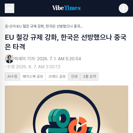
Vibe
Times
홈
›
경제
›
EU 철강 규제 강화, 한국은 선방했으나 중국은 타격
EU 철강 규제 강화, 한국은 선방했으나 중국
은 타격
박세미 기자
·
2026. 7. 1. AM 5:20:54
· 수정
2026. 8. 7. AM 3:20:13
AI수정
페이스북 공유
쓰레드 공유
인쇄
3줄 요약